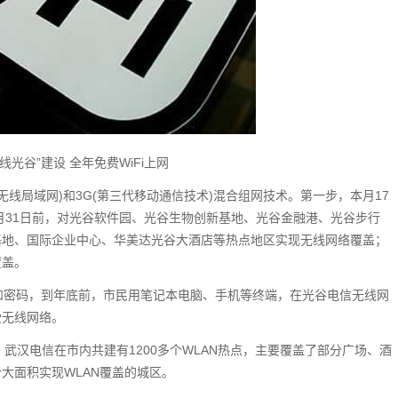
线光谷”建设 全年免费WiFi上网
(无线局域网)和3G(第三代移动通信技术)混合组网技术。第一步，本月17
7月31日前，对光谷软件园、光谷生物创新基地、光谷金融港、光谷步行
基地、国际企业中心、华美达光谷大酒店等热点地区实现无线网络覆盖；
覆盖。
和密码，到年底前，市民用笔记本电脑、手机等终端，在光谷电信无线网
受无线网络。
，武汉电信在市内共建有1200多个WLAN热点，主要覆盖了部分广场、酒
大面积实现WLAN覆盖的城区。