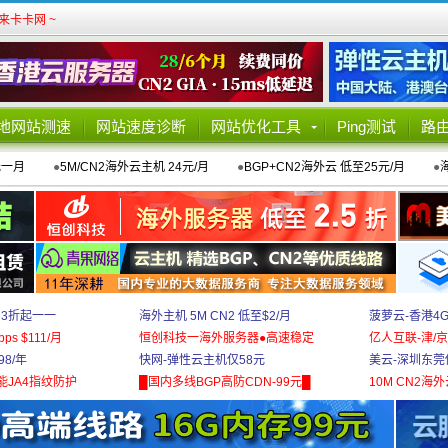
卡卡网 ~
地网站测速
网站速度诊断
网站优化工具
Ping测试
路
元一月
●
5M/CN2海外云主机 24元/月
●
BGP+CN2海外云 低至25元/月
●
 3折起一一
海外主机 5M CN2 低至$2/月
菠萝云-香港4
bps $111/月
恒创科技一海外服务器●高速稳定
亿人互联-津/京
8/年
快网-弹性云主机仅58元
美云-深圳东莞
能JA4指纹防护
█国内多线BGP高防CDN-99元█
10M CN2海外