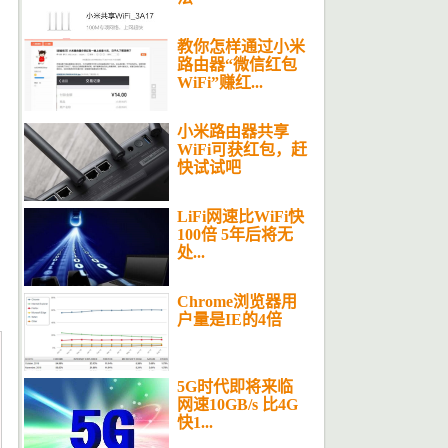
教你怎样通过小米
路由器“微信红包
WiFi”赚红...
小米路由器共享
WiFi可获红包，赶
快试试吧
LiFi网速比WiFi快
100倍 5年后将无
处...
Chrome浏览器用
户量是IE的4倍
5G时代即将来临
网速10GB/s 比4G
快1...