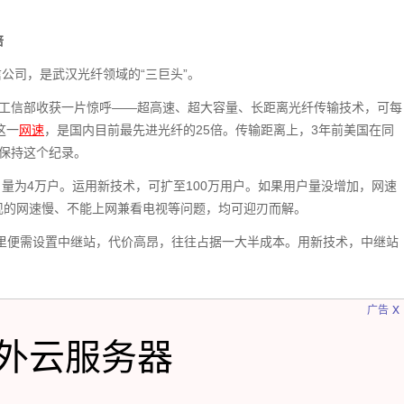
倍
公司，是武汉光纤领域的“三巨头”。
家工信部收获一片惊呼——超高速、超大容量、长距离光纤传输技术，可每
这一
网速
，是国内目前最先进光纤的25倍。传输距离上，3年前美国在同
球保持这个纪录。
量为4万户。运用新技术，可扩至100万用户。如果用户量没增加，网速
现的网速慢、不能上网兼看电视等问题，均可迎刃而解。
0公里便需设置中继站，代价高昂，往往占据一大半成本。用新技术，中继站
x
广告
外云服务器