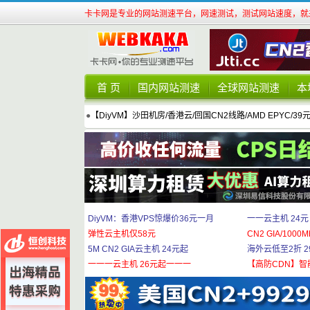
卡卡网是专业的网站测速平台，网速测试，测试网站速度，就来
首 页
国内网站测速
全球网站测速
本
●
【DiyVM】沙田机房/香港云/回国CN2线路/AMD EPYC/39
DiyVM：香港VPS惊爆价36元一月
一一云主机 24元
弹性云主机仅58元
CN2 GIA/1000M
5M CN2 GIA云主机 24元起
海外云低至2折 29
一一一云主机 26元起一一一
【高防CDN】智