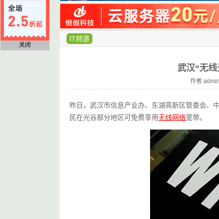
IT频道
关闭
武汉“无线
作者:admin
昨日，武汉市信息产业办、东湖高新区管委会、中
民在光谷部分地区可免费享用
无线网络
宽带。