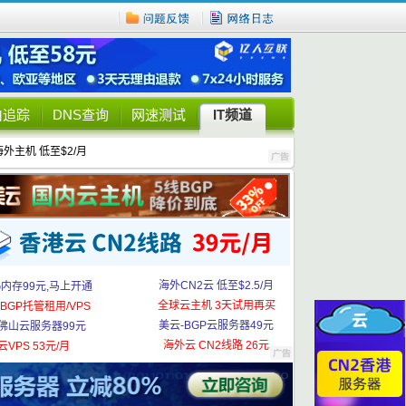
由追踪
DNS查询
网速测试
IT频道
海外主机 低至$2/月
海外CN2云 低至$2.5/月
G内存99元,马上开通
全球云主机 3天试用再买
BGP托管租用/VPS
美云-BGP云服务器49元
佛山云服务器99元
海外云 CN2线路 26元
云VPS 53元/月