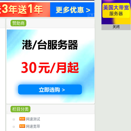
赞助商
关闭
栏目分类
网速测试
网速宽带