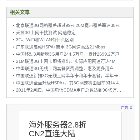
相关文章
北京联通3G网络覆盖超过99% 20M宽带覆盖率达35%
天翼3G上网干扰测试 网速稳定
3G、WiFi和WLAN有什么区别
广东联通启动HSPA+商用 3G网速高达21Mbps
中国移动3月新增3G用户244.5万户，累计2699.2万户
21M联通3G上网卡即将推出，实际应用网速可达4M
中国联通3G无线上网套餐资费调整，惠及更多用户
中国联通新推3G无线上网半年卡和年卡套餐，半年卡费用为300元
中国联通全面升级HSPA+，其3G网速将由目前的14.4M提升至21M
2011年2月底，中国电信CDMA用户总数达到9645万户，其中3G用户增至1476万户
x
广告
海外服务器2.8折
CN2直连大陆