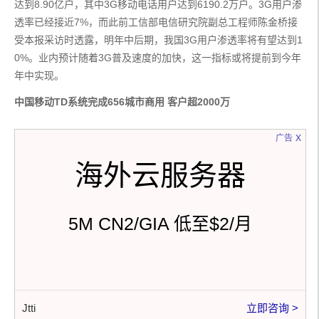
达到8.90亿户，其中3G移动电话用户达到6190.2万户。3G用户渗
透率已经接近7%，而此前工信部电信研究院副总工程师陈金桥接
受本报采访时透露，明年中后期，我国3G用户渗透率将有望达到1
0%。业内预计随着3G普及速度的加快，这一指标或将提前到今年
年中实现。
中国移动TD系统完成656城市商用 客户超2000万
x
广告
海外云服务器
5M CN2/GIA 低至$2/月
Jtti
立即咨询 >