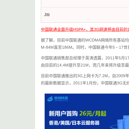
Jtti
中国联通全面升级HSPA+，其3G网速将由目前的14
据了解，目前中国联通的WCDMA网络所有基站均基
M-84M直至186M。同时，中国联通今年5・17
中国联通销售部总经理于英涛透露，2011年5月1
由目前的14.4M提升至21M，而几年来将升级至最
目前中国联通推出的3G上网卡为7.2M，自200
的最新数据显示，2011年1月份，中国联通3G无