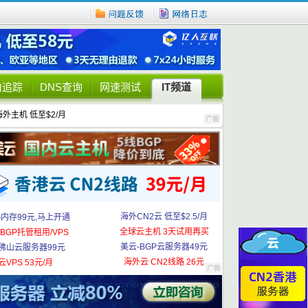
由追踪
DNS查询
网速测试
IT频道
海外主机 低至$2/月
海外CN2云 低至$2.5/月
G内存99元,马上开通
全球云主机 3天试用再买
BGP托管租用/VPS
美云-BGP云服务器49元
佛山云服务器99元
海外云 CN2线路 26元
云VPS 53元/月