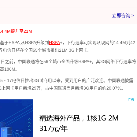
立即咨询 >
.4M提升至21M
于HSPA,从HSPA升级到
HSPA
+，下行速率可实现从现网的14.4M到42
世界电信日将在全国55个城市推出21M 3G上网卡。
7日之前，中国联通将在56个城市全面升级HSPA+，其3G网络下行速率将
高186M。
9年5・17电信日推出3G试商用以来，受到用户的广泛欢迎。中国联通披露
线上网卡用户新增29万，占中国联通当月新增3G用户的约20.07%。