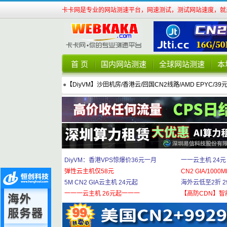
卡卡网是专业的网站测速平台，网速测试，测试网站速度，就来
首 页
国内网站测速
全球网站测速
本
●
【DiyVM】沙田机房/香港云/回国CN2线路/AMD EPYC/39
DiyVM：香港VPS惊爆价36元一月
一一云主机 24元
弹性云主机仅58元
CN2 GIA/1000M
5M CN2 GIA云主机 24元起
海外云低至2折 29
一一一云主机 26元起一一一
【高防CDN】智