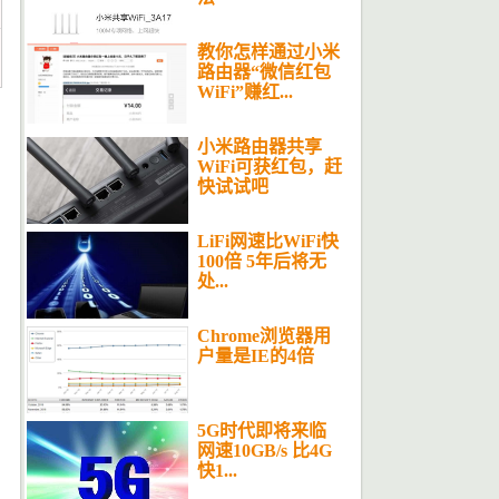
教你怎样通过小米
路由器“微信红包
WiFi”赚红...
小米路由器共享
WiFi可获红包，赶
快试试吧
LiFi网速比WiFi快
100倍 5年后将无
处...
Chrome浏览器用
户量是IE的4倍
5G时代即将来临
网速10GB/s 比4G
快1...