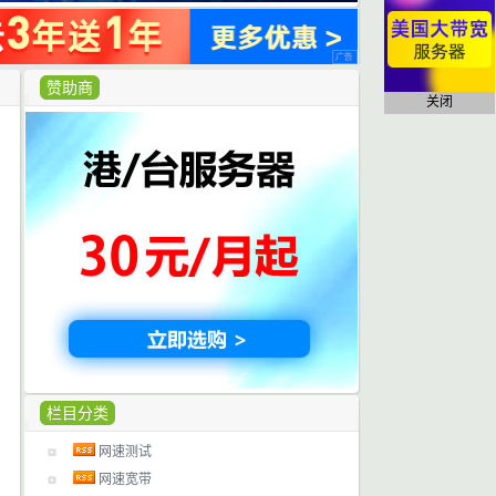
赞助商
关闭
栏目分类
网速测试
网速宽带