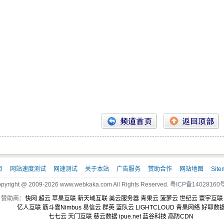
页
网站速度测试
网速测试
关于本站
广告服务
赞助合作
网站地图
Site
pyright @ 2009-2026 www.webkaka.com All Rights Reserved.
粤ICP备14028160号
赞助商：
快网
超云
苹果互联
新天域互联
美云服务器
青果云
菠萝云
世纪云
寰宇互联
亿人互联
筋斗雲Nimbus
易信云
群英
蓝队云
LIGHTCLOUD
青果网络
好耶数
七七云
天门互联
慈云数据
ipue.net
蓝谷科技
高防CDN