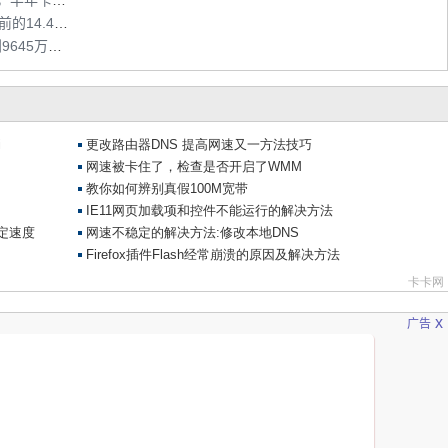
中国联通新推3G无线上网半年卡和年卡套餐，半年卡费用为300元
中国联通全面升级HSPA+，其3G网速将由目前的14.4M提升至21M
2011年2月底，中国电信CDMA用户总数达到9645万户，其中3G用户增至1476万户
x
广告