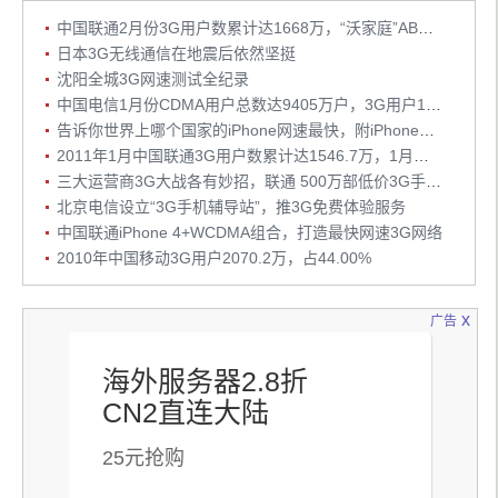
中国联通2月份3G用户数累计达1668万，“沃家庭”AB计划功不可没
日本3G无线通信在地震后依然坚挺
沈阳全城3G网速测试全纪录
中国电信1月份CDMA用户总数达9405万户，3G用户1364万户
告诉你世界上哪个国家的iPhone网速最快，附iPhone网速测试网站
2011年1月中国联通3G用户数累计达1546.7万，1月净增3G用户140万
三大运营商3G大战各有妙招，联通 500万部低价3G手机入市
北京电信设立“3G手机辅导站”，推3G免费体验服务
中国联通iPhone 4+WCDMA组合，打造最快网速3G网络
2010年中国移动3G用户2070.2万，占44.00%
x
广告
海外服务器2.8折
CN2直连大陆
25元抢购