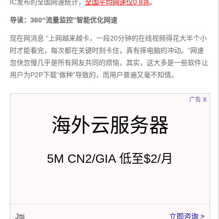
IC发布的全国网速统计，
全国平均网速仅0.8兆
。
导读：360“流量监控”智能优化网速
现在网消息 “上网越来越卡，一段20分钟的在线视频得花大半个小
时才能看完，每次都在关键时刻卡住，真有摔电脑的冲动。”网速
忽快忽慢几乎是所有网友共同的烦恼，其实，这大多是一些软件让
用户为P2P下载“做种”导致的，而用户普遍又毫不知情。
x
广告
海外云服务器
5M CN2/GIA 低至$2/月
Jtti
立即咨询 >