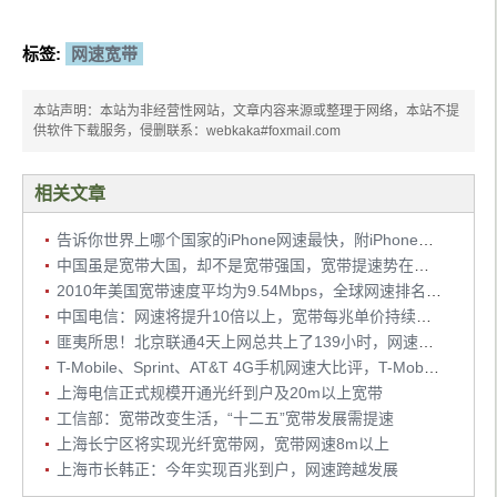
标签:
网速宽带
本站声明：本站为非经营性网站，文章内容来源或整理于网络，本站不提
供软件下载服务，侵删联系：webkaka#foxmail.com
相关文章
告诉你世界上哪个国家的iPhone网速最快，附iPhone网速测试网站
中国虽是宽带大国，却不是宽带强国，宽带提速势在必行
2010年美国宽带速度平均为9.54Mbps，全球网速排名第37位
中国电信：网速将提升10倍以上，宽带每兆单价持续下降
匪夷所思！北京联通4天上网总共上了139小时，网速慢，收费高
T-Mobile、Sprint、AT&T 4G手机网速大比评，T-Mobile网速最快
上海电信正式规模开通光纤到户及20m以上宽带
工信部：宽带改变生活，“十二五”宽带发展需提速
上海长宁区将实现光纤宽带网，宽带网速8m以上
上海市长韩正：今年实现百兆到户，网速跨越发展