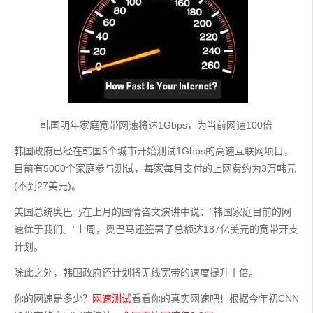
韩国明年家庭宽带网速将达1Gbps，为当前网速100倍
韩国政府已经在韩国5个城市开始测试1Gbps的高速互联网项目，
目前有5000个家庭参与测试，每家每月支付的上网费约为3万韩元
(不到27美元)。
美国总统奥巴马在上月的国情咨文演讲中说：“韩国家庭目前的网
速优于我们。”上周，奥巴马还签署了总额达187亿美元的宽带开支
计划。
除此之外，韩国政府还计划将无线宽带的速度提升十倍。
你的网速是多少？
网速测试
看看你的真实网速吧！根据今年初CNN