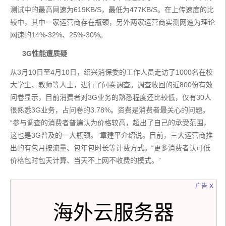
测试中的最高网速为619KB/S，最低为477KB/S。在上传速度的比
较中，其中一家运营商存在瓶颈，另外两家运营商实测网速为理论
网速的14%-32%、25%-30%。
      3G性能遭质疑
从3月10日至4月10日，绍兴消保委的工作人员走访了1000名在校
大学生、教师等人士，进行了问卷调查。调查收回的近800份有效
问卷显示，目前消费者对3G业务的熟悉程度还比较低，仅有30人
很熟悉3G业务，占问卷的3.78%。资费是消费者最关心的问题。
“参与调查的消费者普遍认为价格较高，超出了自己的承受范围，
这也是3G普及的一大瓶颈。”章建平介绍说。目前，三大运营商推
出的有包月按流量、包年包时长等计费方式。“更多消费者认可低
价格包时包天计算、当天不上网不收费的模式。”
x
广告
海外云服务器