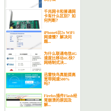
千兆网卡和普通网
卡有什么区别？如
何判断？
iPhone6比5s WiFi
网速慢？解决问
题...
为什么联通电信4G
速度比移动4G快？
网络制式决...
迅雷快鸟真能提高
宽带网速500%
吗？
Firefox插件Flash经
常崩溃的原因及
解...