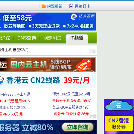
由追踪
DNS查询
网速测试
IT频道
海外主机 低至$2/月
海外CN2云 低至$2.5/月
G内存99元,马上开通
全球云主机 3天试用再买
BGP托管租用/VPS
美云-BGP云服务器49元
佛山云服务器99元
海外云 CN2线路 26元
云VPS 53元/月