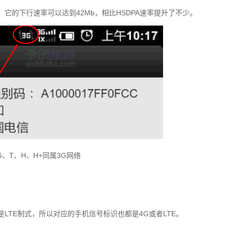
网络，它的下行速率可以达到42Mb，相比HSDPA速率提升了不少。
G、T、H、H+同属3G网络
是LTE制式，所以对应的手机信号标识也都是4G或者LTE。