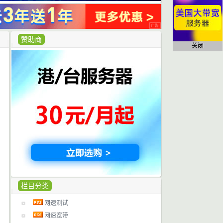
赞助商
关闭
栏目分类
网速测试
网速宽带