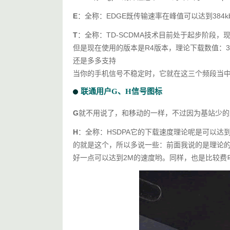
E
：全称：EDGE既传输速率在峰值可以达到384
T
：全称：TD-SCDMA技术目前处于起步阶段，现在
但是现在使用的版本是R4版本，理论下载数值：3
还是多多支持
当你的手机信号不稳定时，它就在这三个频段当
联通用户G、H信号图标
G
就不用说了，和移动的一样，不过因为基站少的
H
：全称：HSDPA它的下载速度理论呢是可以达到7
的就是这个，所以多说一些：前面我说的是理论的
好一点可以达到2M的速度哟。同样，也是比较费