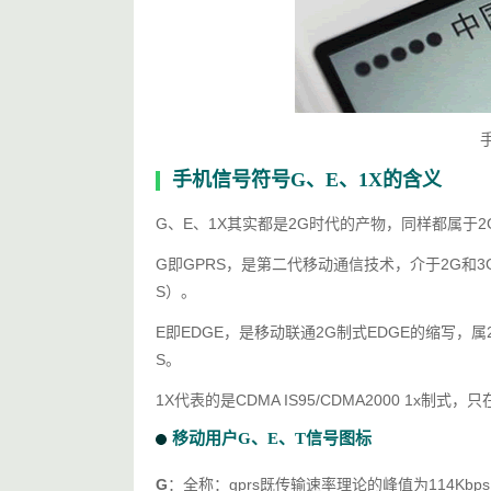
手机信号符号G、E、1X的含义
G、E、1X其实都是2G时代的产物，同样都属于2
G即GPRS，是第二代移动通信技术，介于2G和3G
S）。
E即EDGE，是移动联通2G制式EDGE的缩写，属2
S。
1X代表的是CDMA IS95/CDMA2000 1x
移动用户G、E、T信号图标
G
：全称：gprs既传输速率理论的峰值为114K