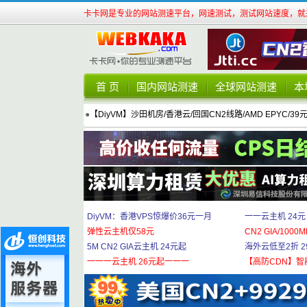
卡卡网是专业的网站测速平台，网速测试，测试网站速度，就来
首 页
国内网站测速
全球网站测速
本
●
【DiyVM】沙田机房/香港云/回国CN2线路/AMD EPYC/39
DiyVM：香港VPS惊爆价36元一月
一一云主机 24元
弹性云主机仅58元
CN2 GIA/1000M
5M CN2 GIA云主机 24元起
海外云低至2折 29
一一一云主机 26元起一一一
【高防CDN】智