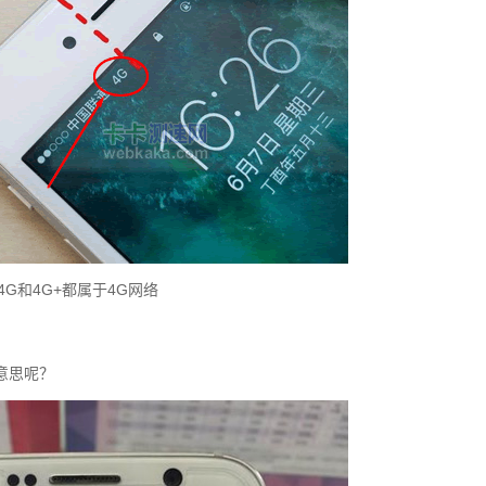
4G和4G+都属于4G网络
意思呢？