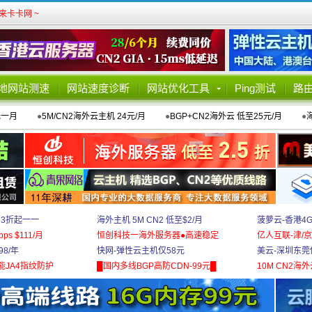
卡卡网 ~
地网站测速
网站速度诊断
网站优化工具
Ping测试
路
元一月
●
5M/CN2海外云主机 24元/月
●
BGP+CN2海外云 低至25元/月
●
 3折起一一
海外主机 5M CN2 低至$2/月
菠萝云-香港4
bps $111/月
恒创科技一海外服务器●高速稳定
亿人互联-津/京
8/年
快网-弹性云主机仅58元
美云-深圳东莞
能JA4指纹防护
█国内多线BGP高防CDN-99元█
10M CN2海外