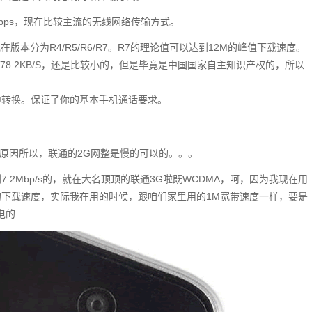
kbps，现在比较主流的无线网络传输方式。
版本分为R4/R5/R6/R7。R7的理论值可以达到12M的峰值下载速度。
78.2KB/S，还是比较小的，但是毕竟是中国国家自主知识产权的，所以
中转换。保证了你的基本手机通话要求。
原因所以，联通的2G网整是慢的可以的。。。
.2Mbp/s的，就在大名顶顶的联通3G啦既WCDMA，呵，因为我现在用
下载速度，实际我在用的时候，跟咱们家里用的1M宽带速度一样，要是
电的