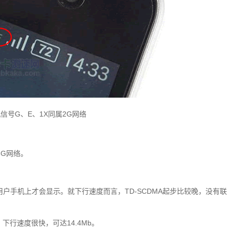
信号G、E、1X同属2G网络
3G网络。
动用户手机上才会显示。就下行速度而言，TD-SCDMA起步比较晚，没有联
，下行速度很快，可达14.4Mb。