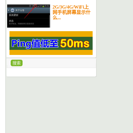
2G/3G/4G/WiFi上
网手机屏幕显示什
么...
搜索