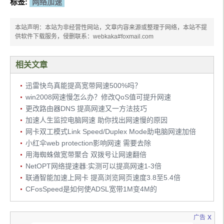
标签:
网络加速
本站声明：本站为非经营性网站，文章内容来源或整理于网络，本站不提
供软件下载服务，侵删联系：webkaka#foxmail.com
相关文章
迅雷快鸟真能提高宽带网速500%吗？
win2008网速慢怎么办？修改QoS值可提升网速
更改路由器DNS 提高网速又一方法技巧
加速人生监控电脑网速 助你找出网速慢的原因
网卡双工模式Link Speed/Duplex Mode助电脑网速加倍
小红伞web protection影响网速 需要去除
用海蜘蛛做宽带聚合 双拨号让网速翻倍
NetOPT网络提速器:实测可以提高网速1-3倍
联通智能加速上网卡 提高浏览网页速度3.8至5.4倍
CFosSpeed是如何使ADSL宽带1M变4M的
x
广告