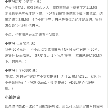
◆贴吧网友 亽绝痕丶说：
昨天下GTA5，60GB真心太大，我以前最高下载速度才1.1M/S，
少说也要两三天才能下完，正好看到迅雷快鸟就下载下来试试，结
果加速到3.5M/S，6个小时下完，自己亲身体会的才是真的，管他
怎么说我也只相信自己。
不过，也有用户表示加速看不到效果。
◆贴吧 七夏陽光 说：
我是 50M光纤 ，不小心点到试用快鸟 尼玛啊 宽带只剩下 30M，
没提升 反而降速。（吧友 Gam1丶倾湮 提醒： 本来就是给30M以
下用的东西。）
◆贴吧 lhf770880 说：
“抱歉，您的宽带线路暂不支持提速！ 为什么 8M ADSL。 就因为
不是光纤吗？”（吧友 Gam1丶倾湮 提醒： ADSL提了也没啥
用。）
小编建议
如果你也想试一试这个网络加速神器，那么可以到迅雷快鸟的官网