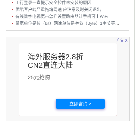
工行登录一直提示安全控件未安装的原因
优酷客户端严重拖垮网速 应注意及时关闭退出
有线数字电视宽带怎样设置路由器让手机可上WiFi
带宽单位是位（bit）网速单位是字节（Byte）1字节等于8位
x
广告
海外服务器2.8折
CN2直连大陆
25元抢购
立即咨询 >