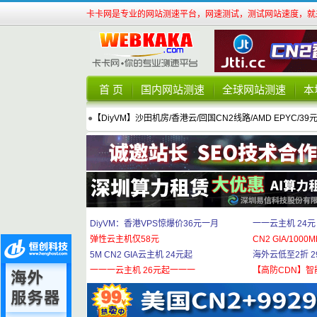
卡卡网是专业的网站测速平台，网速测试，测试网站速度，就来
首 页
国内网站测速
全球网站测速
本
●
【DiyVM】沙田机房/香港云/回国CN2线路/AMD EPYC/39
DiyVM：香港VPS惊爆价36元一月
一一云主机 24元
弹性云主机仅58元
CN2 GIA/1000M
5M CN2 GIA云主机 24元起
海外云低至2折 29
一一一云主机 26元起一一一
【高防CDN】智