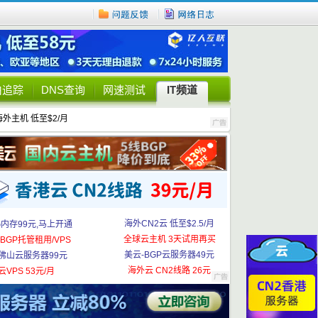
由追踪
DNS查询
网速测试
IT频道
海外主机 低至$2/月
海外CN2云 低至$2.5/月
G内存99元,马上开通
全球云主机 3天试用再买
BGP托管租用/VPS
美云-BGP云服务器49元
佛山云服务器99元
海外云 CN2线路 26元
云VPS 53元/月