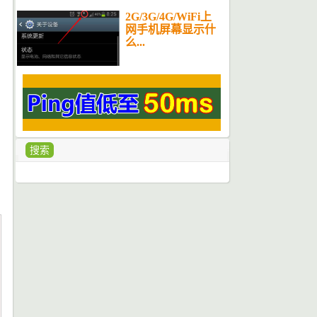
2G/3G/4G/WiFi上
网手机屏幕显示什
么...
搜索