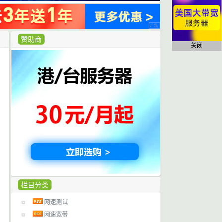
赞助商
关闭
栏目分类
网速测试
网速宽带