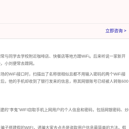
立即咨询 >
常与同学去学校附近咖啡店、快餐店等地方蹭WiFi。后来听说一家新开
快，小刘便常去蹭网。
的WiFi接口时，扫描出了名称很相似且都不用输入密码的两个WiFi接
后，他的手机却收到了银行发来的信息，称其网银账号已经被人转账600
建的“李鬼”WIFI窃取手机上网用户的个人信息和密码，包括网银密码、炒
骗子搭建假的WIFI，诱骗大家去点击是盗取用户信息最简单的方法。假