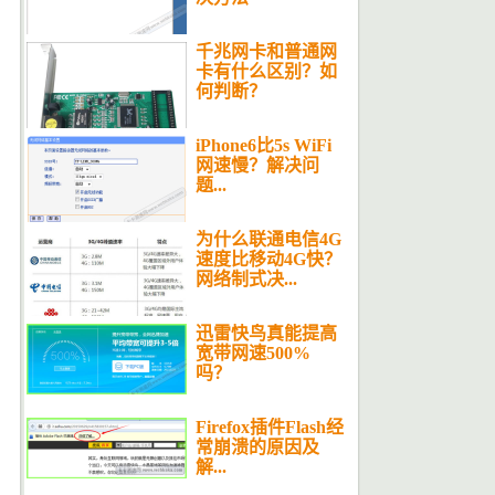
千兆网卡和普通网
卡有什么区别？如
何判断？
iPhone6比5s WiFi
网速慢？解决问
题...
为什么联通电信4G
速度比移动4G快？
网络制式决...
迅雷快鸟真能提高
宽带网速500%
吗？
Firefox插件Flash经
常崩溃的原因及
解...