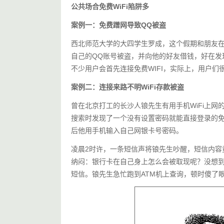
公共场合免费WiFi陷阱多
案例一：免费蹭网导致QQ被盗
西北师范大学的大四学生罗成，这个假期和朋友
自己的QQ账号被盗，并向他的好友借钱，好在发
不少用户会首先连接免费WIFI，实际上，用户们很
案例二：连接来路不明WiFi存款被盗
曾在北京打工的长沙人锒先生有用手机WiFi上网
搜索时发现了一个没有设置密码就能直接登录的免
后他用手机输入自己网银卡号密码。
凌晨2时许，一条短信声将锒先生吵醒，短信内容竟
纳闷：银行卡在自己身上怎么会被取现呢？没想到
短信。锒先生急忙跑到ATM机上查询，顿时傻了眼