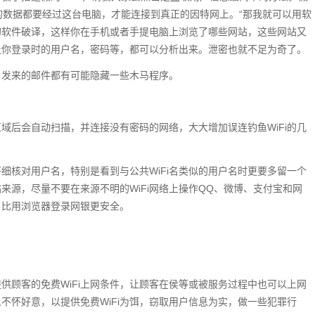
有的数据都要经过这台电脑，才能连接到真正的因特网上。“那我就可以用软
的软件破译，这样你在手机或者手提电脑上浏览了哪些网站，这些网站又
及你登录时的用户名，密码等，都可以分析出来。泄密也就不足为奇了。
名发来的邮件都有可能隐藏一些木马程序。
区域后会自动扫描，并连接没有密码的网络，大大增加误连钓鱼WiFi的几
仔细核对用户名，特别是看到与公共WiFi名类似的用户名时更要多留一个
来源，尽量不要在来源不明的WiFi网络上操作QQ、微博、支付宝和网
，比用浏览器登录网银更安全。
供顾客的免费WiFi上网条件，让顾客在侯等或被服务过程中也可以上网
人不怀好意，以提供免费WiFi为饵，窃取用户信息为实，做一些犯罪行