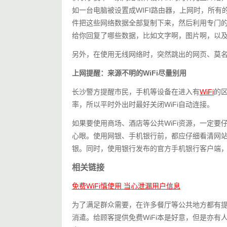
如一台电脑被设置成WIFI路由器，上网时，所
件把这些网络数据全部复制下来，然后利用专门
给你回复了哪些数据，比如文字啊，图片啊，以
另外，在使用无线网络时，突然跳出的网页、莫
上网提醒：来源不明的WiFi尽量别用
长沙警方提醒市民，手机等设备在进入有
WiFi
的
率，所以平时外出时最好关闭WiFi自动连接。
如果要使用商场、酒店等公共WiFi资源，一定要
心眼。使用网银、手机银行前，都应仔细看清网站
银。同时，使用银行发布的官方手机银行客户端
相关链接
免费WiFi慎使用 当心泄漏用户信息
为了满足群众需要，在许多餐厅等公共地方都有提
消遣。给顾客提供免费WiFi本是好意，但是亦有