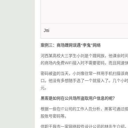
Jtti
案例三：商场蹭网误遇“李鬼”网络
河西某高校大三学生小刘是个蹭网族，他课余时间
的商场内免费WiFi接入时不需要密码，而且网速
密码被盗的当天，小刘像往常一样用手机扫描该商场
口。他没有多想随手选了一个就接入了。几个小时
元。
黑客是如何在公共场所盗取用户信息的呢？
根据一些在IT公司的工作人员分析，黑客可通过搭
股账号密码等。
供职于我市一家网络软件设计公司的林先生介绍，