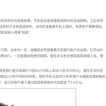
在西关附近的茶屋休憩，手机自动登录搜索到附近的无线网络。之后发现
现及时才没有造成损失。当市民准备用手机上网时，考虑到不需要密码，
容易掉入黑客“陷阱”。
的习惯。去年的一天，他睡前忽然想看看手机银行账户的余额，打开WiFi
费WiFi。一见能蹭到免费的网络，锒先生没有多想就直接连接上去，随
是银行提示其银行卡刚从ATM机上取出人民币2000元。锒先生当时还
随后1小时不到的时间里，他的手机又收到10多条银行卡被取现或转账的
：自己的账户被人通过取现和转账的方式取走了3.4万元。