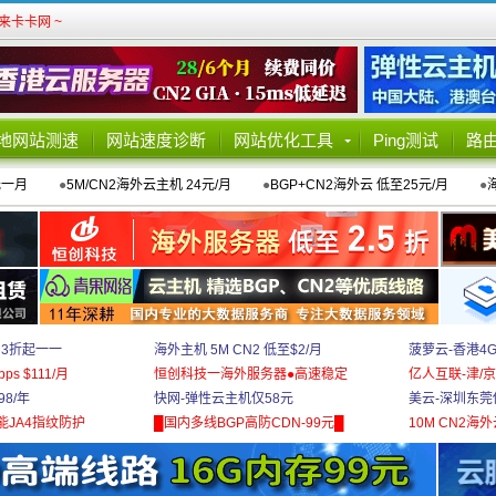
卡卡网 ~
地网站测速
网站速度诊断
网站优化工具
Ping测试
路
元一月
●
5M/CN2海外云主机 24元/月
●
BGP+CN2海外云 低至25元/月
●
 3折起一一
海外主机 5M CN2 低至$2/月
菠萝云-香港4
bps $111/月
恒创科技一海外服务器●高速稳定
亿人互联-津/京
8/年
快网-弹性云主机仅58元
美云-深圳东莞
能JA4指纹防护
█国内多线BGP高防CDN-99元█
10M CN2海外