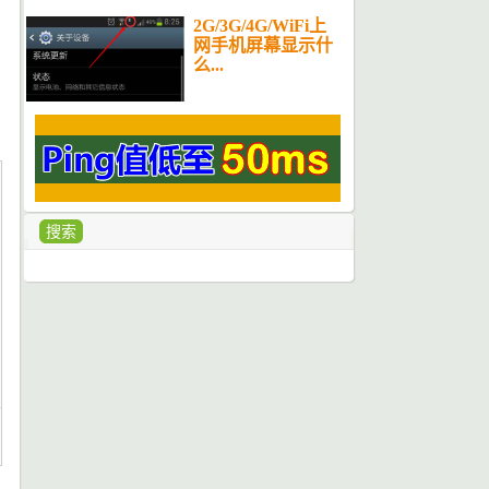
2G/3G/4G/WiFi上
网手机屏幕显示什
么...
搜索