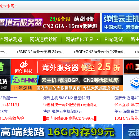
卡卡网 ~
地网站测速
网站速度诊断
网站优化工具
Ping测试
路
元一月
●
5M/CN2海外云主机 24元/月
●
BGP+CN2海外云 低至25元/月
●
 3折起一一
海外主机 5M CN2 低至$2/月
菠萝云-香港4
bps $111/月
恒创科技一海外服务器●高速稳定
亿人互联-津/京
8/年
快网-弹性云主机仅58元
美云-深圳东莞
能JA4指纹防护
█国内多线BGP高防CDN-99元█
10M CN2海外