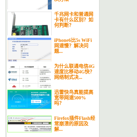
千兆网卡和普通网
卡有什么区别？如
何判断？
iPhone6比5s WiFi
网速慢？解决问
题...
为什么联通电信4G
速度比移动4G快？
网络制式决...
迅雷快鸟真能提高
宽带网速500%
吗？
Firefox插件Flash经
常崩溃的原因及
解...