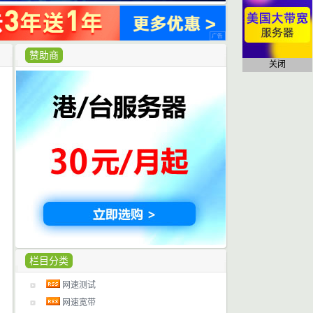
赞助商
关闭
栏目分类
网速测试
网速宽带