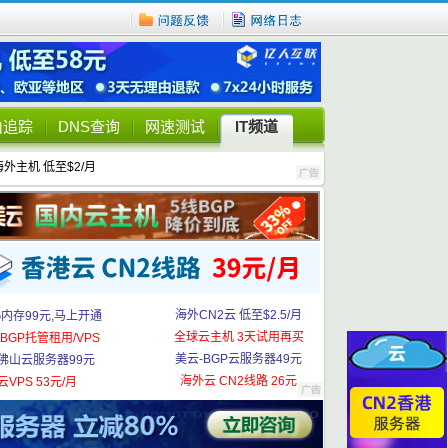
由追踪
DNS查询
网速测试
IT频道
海外主机 低至$2/月
海外CN2云 低至$2.5/月
G内存99元,马上开通
全球云主机 3天试用再买
BGP托管租用/VPS
美云-BGP云服务器49元
佛山云服务器99元
海外云 CN2线路 26元
云VPS 53元/月