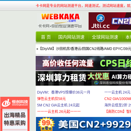
卡卡网是专业的网站测速平台，网速测试，测试网站速度，就来
首 页
国内网站测速
全球网站测速
本
●
【DiyVM】沙田机房/香港云/回国CN2线路/AMD EPYC/39
DiyVM：香港VPS惊爆价36元一月
一一云主机 24元
弹性云主机仅58元
CN2 GIA/1000M
5M CN2 GIA云主机 24元起
海外云低至2折 29
一一一云主机 26元起一一一
【高防CDN】智