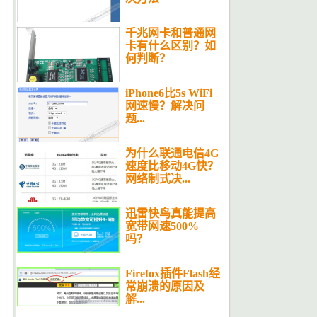
千兆网卡和普通网
卡有什么区别？如
何判断？
iPhone6比5s WiFi
网速慢？解决问
题...
为什么联通电信4G
速度比移动4G快？
网络制式决...
迅雷快鸟真能提高
宽带网速500%
吗？
Firefox插件Flash经
常崩溃的原因及
解...