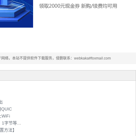
本站不提供软件下载服务，侵删联系：webkaka#foxmail.com
出
QUIC
iFi
带宽单位是位（bit）网速单位是字节（Byte）1字节等于8位
设置方法】