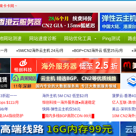
卡卡网 ~
地网站测速
网站速度诊断
网站优化工具
Ping测试
路
元一月
●
5M/CN2海外云主机 24元/月
●
BGP+CN2海外云 低至25元/月
●
 3折起一一
海外主机 5M CN2 低至$2/月
菠萝云-香港4
bps $111/月
恒创科技一海外服务器●高速稳定
亿人互联-津/京
8/年
快网-弹性云主机仅58元
美云-深圳东莞
能JA4指纹防护
█国内多线BGP高防CDN-99元█
10M CN2海外