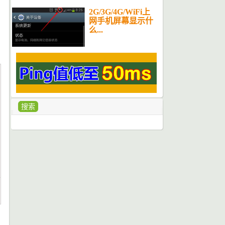
2G/3G/4G/WiFi上
网手机屏幕显示什
么...
搜索