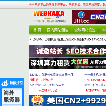
卡卡网是专业的网站测速平台，网速测试，测试网站速度，就来
首 页
国内网站测速
全球网站测速
本
●
【DiyVM】沙田机房/香港云/回国CN2线路/AMD EPYC/39
DiyVM：香港VPS惊爆价36元一月
一一云主机 24元
弹性云主机仅58元
CN2 GIA/1000M
5M CN2 GIA云主机 24元起
海外云低至2折 29
一一一云主机 26元起一一一
【高防CDN】智