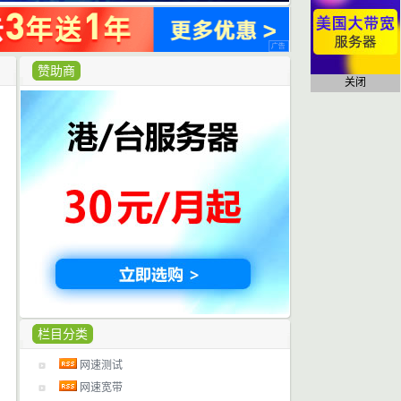
赞助商
关闭
栏目分类
网速测试
网速宽带