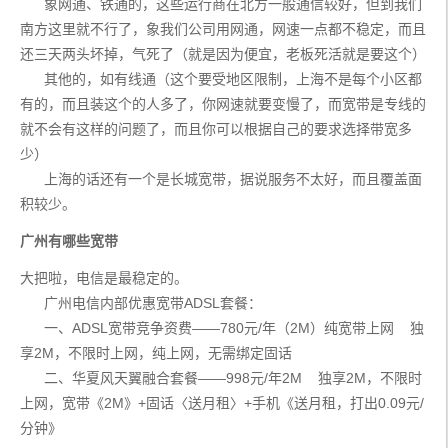
      象网通、铁通的，这些运行商在北方一般通信较好，但到我们
南方这里就不行了，象我们公司用网通，网速一点都不稳定，而且
还三天两头坏掉，气死了（就是因为便宜，老板死活就是要这个）
      其他的，如有线通（这个要受地区限制，上海不是每个小区都
有的，而且装这个的人多了，你网速就要变慢了，而宽带是专线的
就不会有这样的问题了，而且你可以根据自己的要求选择带宽多
少）
      上海的话还有一个是长城宽带，据说服务不太好，而且覆盖面
积较少。
广州有哪些宽带
大把啦，电信是最稳定的。
      广州电信内部优惠宽带ADSL套餐：
      一、ADSL宽带竞争资费——780元/年（2M）纯宽带上网    独
享2M，不限时上网，纯上网，无需绑定固话
      二、华夏风天翼融合套餐——998元/年2M    独享2M，不限时
上网，宽带《2M》+固话〈送月租〉+手机《送月租，打出0.09元/
分钟》