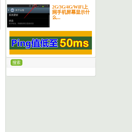
2G/3G/4G/WiFi上
网手机屏幕显示什
么...
搜索