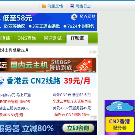
由追踪
DNS查询
网速测试
IT频道
海外主机 低至$2/月
海外CN2云 低至$2.5/月
G内存99元,马上开通
全球云主机 3天试用再买
BGP托管租用/VPS
美云-BGP云服务器49元
佛山云服务器99元
海外云 CN2线路 26元
云VPS 53元/月