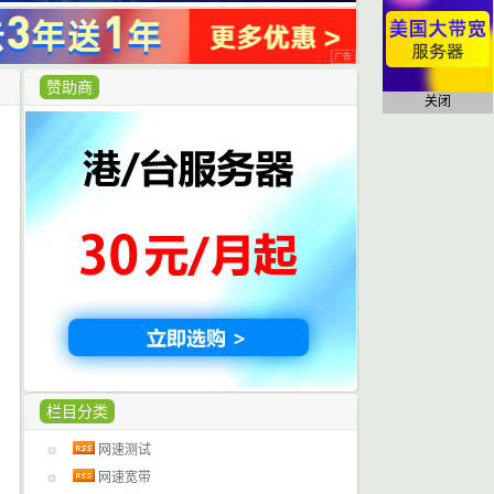
赞助商
关闭
栏目分类
网速测试
网速宽带