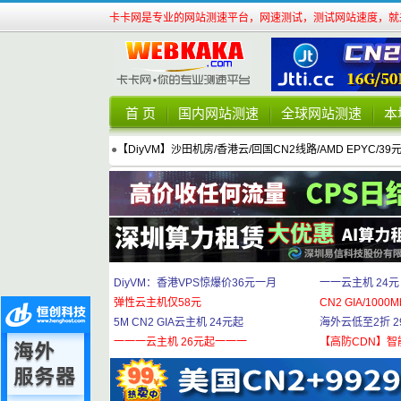
卡卡网是专业的网站测速平台，网速测试，测试网站速度，就来
首 页
国内网站测速
全球网站测速
本
●
【DiyVM】沙田机房/香港云/回国CN2线路/AMD EPYC/39
DiyVM：香港VPS惊爆价36元一月
一一云主机 24元
弹性云主机仅58元
CN2 GIA/1000M
5M CN2 GIA云主机 24元起
海外云低至2折 29
一一一云主机 26元起一一一
【高防CDN】智