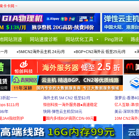
卡卡网 ~
地网站测速
网站速度诊断
网站优化工具
Ping测试
路
元一月
●
5M/CN2海外云主机 24元/月
●
BGP+CN2海外云 低至25元/月
●
 3折起一一
海外主机 5M CN2 低至$2/月
菠萝云-香港4
bps $111/月
恒创科技一海外服务器●高速稳定
亿人互联-津/京
8/年
快网-弹性云主机仅58元
美云-深圳东莞
能JA4指纹防护
█国内多线BGP高防CDN-99元█
10M CN2海外