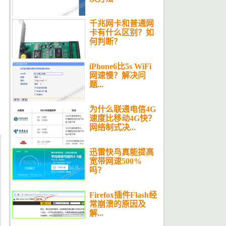
千兆网卡和普通网
卡有什么区别？如
何判断？
iPhone6比5s WiFi
网速慢？解决问
题...
为什么联通电信4G
速度比移动4G快？
网络制式决...
迅雷快鸟真能提高
宽带网速500%
吗？
Firefox插件Flash经
常崩溃的原因及
解...