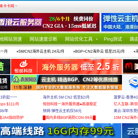
卡卡网 ~
地网站测速
网站速度诊断
网站优化工具
Ping测试
路
元一月
●
5M/CN2海外云主机 24元/月
●
BGP+CN2海外云 低至25元/月
●
 3折起一一
海外主机 5M CN2 低至$2/月
菠萝云-香港4
bps $111/月
恒创科技一海外服务器●高速稳定
亿人互联-津/京
8/年
快网-弹性云主机仅58元
美云-深圳东莞
能JA4指纹防护
█国内多线BGP高防CDN-99元█
10M CN2海外