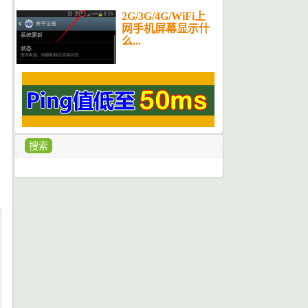
2G/3G/4G/WiFi上
网手机屏幕显示什
么...
搜索