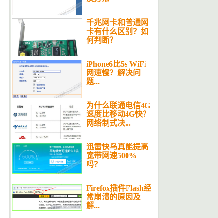
千兆网卡和普通网
卡有什么区别？如
何判断？
iPhone6比5s WiFi
网速慢？解决问
题...
为什么联通电信4G
速度比移动4G快？
网络制式决...
迅雷快鸟真能提高
宽带网速500%
吗？
Firefox插件Flash经
常崩溃的原因及
解...