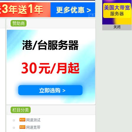
赞助商
关闭
栏目分类
网速测试
网速宽带