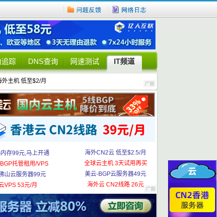
由追踪
DNS查询
网速测试
IT频道
海外主机 低至$2/月
海外CN2云 低至$2.5/月
G内存99元,马上开通
全球云主机 3天试用再买
BGP托管租用/VPS
美云-BGP云服务器49元
佛山云服务器99元
海外云 CN2线路 26元
云VPS 53元/月