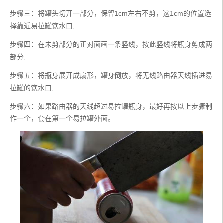
步骤三：将罐头切开一部分，保留1cm左右不剪，这1cm的位置选
择靠近易拉罐饮水口;
步骤四：在未剪部分的正对面画一条竖线，按此竖线将瓶身剪成两
部分;
步骤五：将瓶身展开成扇形，罐身倒放，将无线路由器天线插进易
拉罐的饮水口;
步骤六：如果路由器的天线超过易拉罐瓶身，最好再按以上步骤制
作一个，套在第一个易拉罐外面。