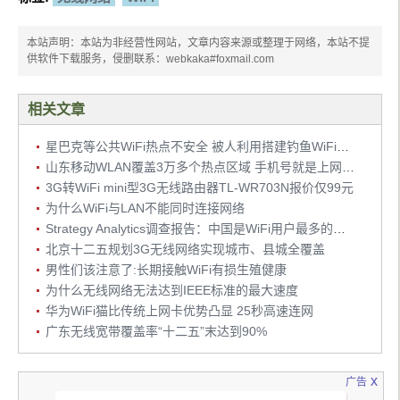
本站声明：本站为非经营性网站，文章内容来源或整理于网络，本站不提
供软件下载服务，侵删联系：webkaka#foxmail.com
相关文章
星巴克等公共WiFi热点不安全 被人利用搭建钓鱼WiFi热点
山东移动WLAN覆盖3万多个热点区域 手机号就是上网账号
3G转WiFi mini型3G无线路由器TL-WR703N报价仅99元
为什么WiFi与LAN不能同时连接网络
Strategy Analytics调查报告：中国是WiFi用户最多的国家
北京十二五规划3G无线网络实现城市、县城全覆盖
男性们该注意了:长期接触WiFi有损生殖健康
为什么无线网络无法达到IEEE标准的最大速度
华为WiFi猫比传统上网卡优势凸显 25秒高速连网
广东无线宽带覆盖率“十二五”末达到90%
x
广告