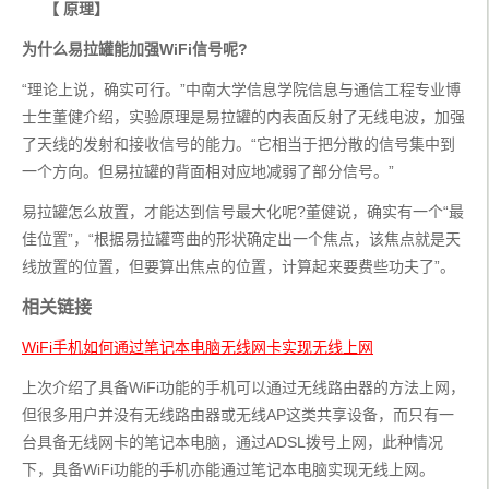
【 原理】
为什么易拉罐能加强WiFi信号呢?
“理论上说，确实可行。”中南大学信息学院信息与通信工程专业博
士生董健介绍，实验原理是易拉罐的内表面反射了无线电波，加强
了天线的发射和接收信号的能力。“它相当于把分散的信号集中到
一个方向。但易拉罐的背面相对应地减弱了部分信号。”
易拉罐怎么放置，才能达到信号最大化呢?董健说，确实有一个“最
佳位置”，“根据易拉罐弯曲的形状确定出一个焦点，该焦点就是天
线放置的位置，但要算出焦点的位置，计算起来要费些功夫了”。
相关链接
WiFi手机如何通过笔记本电脑无线网卡实现无线上网
上次介绍了具备WiFi功能的手机可以通过无线路由器的方法上网，
但很多用户并没有无线路由器或无线AP这类共享设备，而只有一
台具备无线网卡的笔记本电脑，通过ADSL拨号上网，此种情况
下，具备WiFi功能的手机亦能通过笔记本电脑实现无线上网。