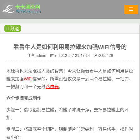
IT频道
看看牛人是如何利用易拉罐来加强WiFi信号的
作者:admin 时间:2012-5-7 21:47:14 浏览:
65429
地球再也无法阻挡人类的智慧！今天让你看看牛人是如何利用易拉
罐来加强
WiFi
信号的。所需设备仅仅是一到两个易拉罐、一把刀、
一把剪刀和一个无线
路由器
。
六个步骤完成制作
步骤一：选取铝制易拉罐，将罐子冲洗干净，去掉易拉罐上的环
扣;
步骤二：将罐底整个切除，铝制薄片非常尖利，容易伤手，操作时
要小心;