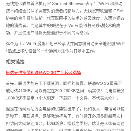
无线宽带联盟首席执行官 Shrikant Shenwai 表示：“Wi-Fi 和移动
技术的结合加深了宽带对消费者的影响力。无线宽带联盟和 GSM 
协会的合作将加快新一代互联网接入技术的普及速度，从而造福各
地的消费者。而这其中的关键在于 Wi-Fi 能够复制移动技术的成
功，并且使用户能够无缝漫游于不同的网络间。”
迄今为止，Wi-Fi 漫游计划已经承认并同意将自动安全地识别 Wi-F
i 热点上移动设备的一个通用方法作为其基本工作。
相关链接
电信无线宽带和联通WO 3G之比较及选择
首先，联通优势在于下载资源，同样的位置，联通WO 3G最高下
载可达410KB，可以稳定在200-260KB之间！确实快！而电信最多
180KB还不稳定（个人测定，下载同一个文件，不代表大众）。
但是在访问网站方面电信的优势就出来了，比如友人，电信可以说
是秒开，用联通呢，足够我泡杯茶了，有时候开必须多刷新两次！
但访问大网站还凑合，比如新浪，搜狐之类的，估计是人家有网通
的服务器，上淘宝也还可以。但是想上安卓论坛，力卓社区就好慢