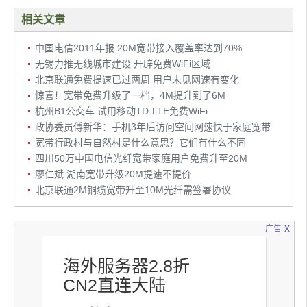
相关文章
中国电信2011年报:20M宽带接入覆盖率达到70%
无锡力推无线城市建设 开辟免费WiFi区域
北京联通免费提速已过两周 用户未见网速有变化
惊喜！宽带免费升级了一档，4M提升到了6M
杭州B1公交车 试用移动TD-LTE免费WiFi
政协委员傅新华：手机3年后访问空间网速快于家庭宽带
宽带行政村与自然村是什么意思？它们有什么不同
四川50万中国电信光纤宽带家庭用户免费升至20M
廖仁斌:湖南宽带升级20M提速不提价
北京联通2M铜缆宽带升至10M光纤需签署协议
x
广告
海外服务器2.8折
CN2直连大陆