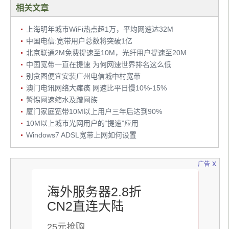
相关文章
上海明年城市WiFi热点超1万，平均网速达32M
中国电信:宽带用户总数将突破1亿
北京联通2M免费提速至10M，光纤用户提速至20M
中国宽带一直在提速 为何网速世界排名这么低
别贪图便宜安装广州电信城中村宽带
澳门电讯网络大瘫痪 网速比平日慢10%-15%
警惕网速缩水及蹭网族
厦门家庭宽带10M以上用户三年后达到90%
10M以上城市光网用户的“提速”应用
Windows7 ADSL宽带上网如何设置
x
广告
海外服务器2.8折
CN2直连大陆
25元抢购