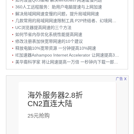
如何设置QoS策略 解决windows7网速缓慢问题
360人工远程服务：助用户电脑提速与上网加速
解决局域网网速变慢的问题，提升局域网网速
几款常用的局域网网速限制工具:P2P终结者、幻境网盾Skiller和聚生网管
UC浏览器提高网速的三个方法
如何节省内存优化系统性能提高网速
修改注册表加快宽带网速的10个建议
释放电脑10%宽带资源 一分钟提高10%网速
IE加速器Ashampoo Internet Accelerator 让网速提高30% 绿色版下载
美华裔科学家 将让网速提高一万倍 一秒钟内下载一部高清电影
x
广告
海外服务器2.8折
CN2直连大陆
25元抢购