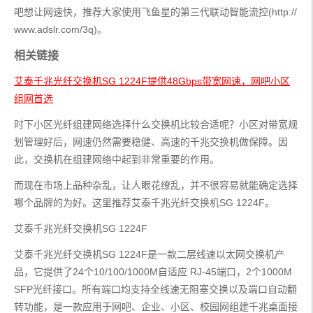
吧想让网速快，推荐大家使用飞鱼星的第三代联动智能流控(http://
www.adslr.com/3q)。
相关链接
艾泰千兆光纤交换机SG 1224F提供48Gbps带宽网速，网吧小区
组网首选
时下小区光纤组建网络选择什么交换机比较合适呢？小区对带宽规
划管理好后，网速仍然需要稳健、高速的千兆交换机做保障。因
此，交换机在组建网络中起到非常重要的作用。
而现在市场上品种杂乱，让人眼花缭乱，并不很容易就能确定选择
哪个品牌的为好。这里推荐艾泰千兆光纤交换机SG 1224F。
艾泰千兆光纤交换机SG 1224F
艾泰千兆光纤交换机SG 1224F是一款二层线速以太网交换机产
品，它提供了24个10/100/1000M自适应 RJ-45端口，2个1000M 
SFP光纤接口。所有端口均支持全线速无阻塞交换以及端口自动翻
转功能，是一款应用于网吧、企业、小区、校园网组建千兆桌面接