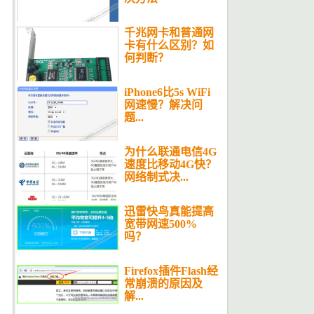
千兆网卡和普通网
卡有什么区别？如
何判断？
iPhone6比5s WiFi
网速慢？解决问
题...
为什么联通电信4G
速度比移动4G快？
网络制式决...
迅雷快鸟真能提高
宽带网速500%
吗？
Firefox插件Flash经
常崩溃的原因及
解...