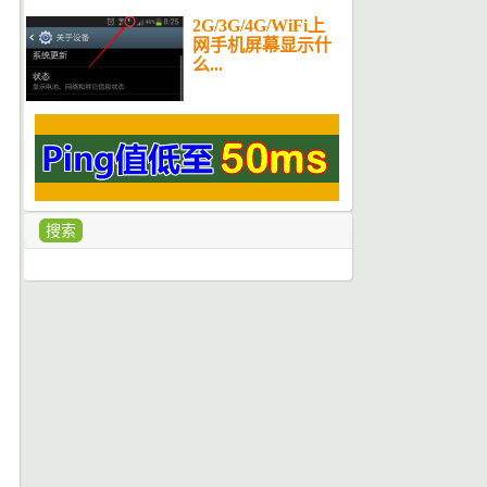
2G/3G/4G/WiFi上
网手机屏幕显示什
么...
搜索