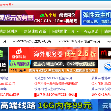
卡卡网 ~
地网站测速
网站速度诊断
网站优化工具
Ping测试
路
元一月
●
5M/CN2海外云主机 24元/月
●
BGP+CN2海外云 低至25元/月
●
 3折起一一
海外主机 5M CN2 低至$2/月
菠萝云-香港4
bps $111/月
恒创科技一海外服务器●高速稳定
亿人互联-津/京
8/年
快网-弹性云主机仅58元
美云-深圳东莞
能JA4指纹防护
█国内多线BGP高防CDN-99元█
10M CN2海外