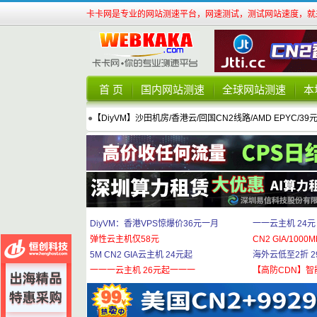
卡卡网是专业的网站测速平台，网速测试，测试网站速度，就来
首 页
国内网站测速
全球网站测速
本
●
【DiyVM】沙田机房/香港云/回国CN2线路/AMD EPYC/39
DiyVM：香港VPS惊爆价36元一月
一一云主机 24元
弹性云主机仅58元
CN2 GIA/1000M
5M CN2 GIA云主机 24元起
海外云低至2折 29
一一一云主机 26元起一一一
【高防CDN】智