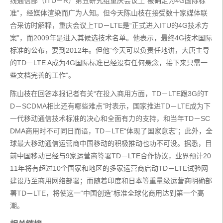
线通信部（ITU－R）第五研究组重庆会议上“被确定为4G国际标
准”，经媒体渲染而广为人知。但今天陈山枝在接受数十家媒体联
合采访时解释，重庆会议上TD－LTE是“正式进入ITU的4G技术方
案”，而2009年是进入其候选技术名单。他表示，最终4G技术国际
标准的公布，要到2012年。但他“今天可以负责任地讲，大唐主导
的TD－LTE A成为4G国际标准已经没有任何悬念，接下来只需一
些文档完善的工作”。
陈山枝在回答本报记者有关“在投入商用方面，TD－LTE跟3G的T
D－SCDMA相比还有哪些难点”时表示，国家推进TD－LTE成为下
一代移动通信技术标准的决心和全面有力的支持，和当年TD－SC
DMA商用时不可同日而语，TD－LTE“体现了国家意志”；此外，全
球最大移动通信运营商中国移动的积极推动也功不可没。据悉，目
前中国移动已经与9家运营商签署TD－LTE合作协议，业界预计20
11年将有超过10个国家和地区的多家运营商启动TD－LTE试验网
建设乃至商用网络部署；而随着印度和日本等重量级运营商明确部
署TD－LTE，将使这一“中国创造”标准全球化商用达到第一个高
潮。