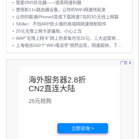
彗星DNS优化器——提高网速利器
使用新11n路由器设备，让你的WiFi网速快起来
让你的联通iPhone4变成下载网速7兆的3G无线上网猫
SKiller：不怕ARP防火墙的局域网网速限制软件
20元无限上网卡是骗局，小心上当
WAP“无限上网卡”网上热卖每月仅20元，三大运营商采取限速处理
上海电信500个“WiFi电话亭”悄然出现，网速超快，下载速度达1M-2M
x
广告
海外服务器2.8折
CN2直连大陆
25元抢购
立即咨询 >