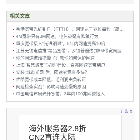
相关文章
香港宽带光纤到户（FTTH），网速达千兆位每秒（简称吉比特网络）
4M宽带只有3M网速，电信被疑有欺骗行为
重庆宽带接入“光进铜退”，5年内网速提高10倍
江苏无锡电信推“精品宽带”，乡镇普遍达到8M带宽网速
你的网速被谁拖慢了？教你如何保护网速
上海“智慧城市”“光网”建设，百兆网速宽带到户
安装“城市光网”后，网速究竟有多快？
优酷宽带成本降低，毛利润由负转正
网速检查实战：影响网速变慢的原因
中国电信布局光纤宽带，3年内100兆网速接入
x
广告
海外服务器2.8折
CN2直连大陆