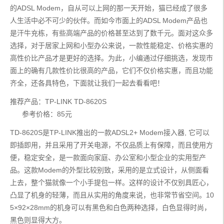
的ADSL Modem，自从可以上网的那一天开始，猫已经成了很多
人生活中必不可少的伙伴。而如今市面上的ADSL Modem产品也
是汗牛充栋，有些高端产品的价格甚至达到了数千元。面对这众多
选择，对于居家上网和小型办公来说，一款性能稳定、价格实惠的
高性价比产品才是更好的选择。为此，小编通过仔细挑选，发现市
面上的确有几款性价比很高的产品，它们不仅价格实惠，而且功能
齐全，还各具特色，下面就让我们一起去看看吧！
推荐产品：TP-LINK TD-8620S
      参考价格：85元
TD-8620S是TP-LINK推出的一款ADSL2+ Modem接入器, 它可以
即插即用，并且采用了开关电源，不仅品质上有保障，而且使用方
便，稳定安全，是一款面向家庭、办公室和小型企业的实用型产
品。这款Modem的外型比较别致，采用的是立式设计，从侧面看
上去，整个猫就像一个小手提包一样。这样的设计不仅别具匠心，
凸显了机身的轻薄，而且从实用的角度来说，也非常节省空间。10
5×92×28mm的机身可以有黑色和白色两种选择，白色显得时尚，
黑色则显得大方。