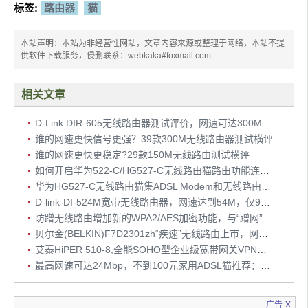
标签:
路由器
猫
本站声明：本站为非经营性网站，文章内容来源或整理于网络，本站不提
供软件下载服务，侵删联系：webkaka#foxmail.com
相关文章
D-Link DIR-605无线路由器测试评价，网速可达300M，集有线/无线于一体
谁的网速更快信号更强？39款300M无线路由器测试横评
谁的网速更快更稳定?29款150M无线路由测试横评
如何开启华为522-C/HG527-C无线路由猫路由功能连接ADSL
华为HG527-C无线路由猫集ADSL Modem和无线路由于一体，网速54Mbps
D-link-DI-524M宽带无线路由器，网速达到54M，仅96元
防蹭无线路由增加新的WPA2/AES加密功能，与“蹭网”说拜拜
贝尔金(BELKIN)F7D2301zh“疾速”无线路由上市，网速达300M
艾泰HiPER 510-8,全能SOHO型企业级宽带网关VPN防火墙上网行为管理路由器
最高网速可达24Mbp，不到100元家用ADSL猫推荐：腾达D-820B ADSL猫
x
广告