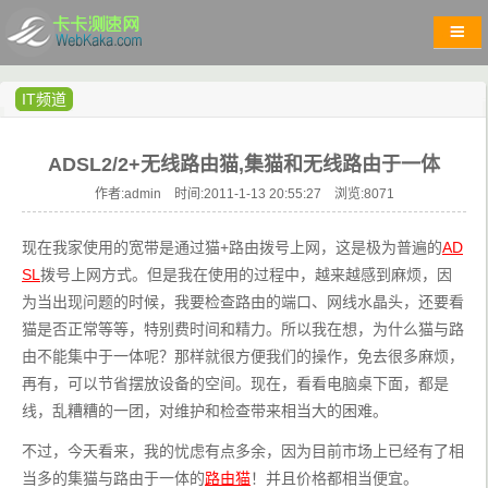
IT频道
ADSL2/2+无线路由猫,集猫和无线路由于一体
作者:admin 时间:2011-1-13 20:55:27 浏览:
8071
现在我家使用的宽带是通过猫+路由拨号上网，这是极为普遍的
AD
SL
拨号上网方式。但是我在使用的过程中，越来越感到麻烦，因
为当出现问题的时候，我要检查路由的端口、网线水晶头，还要看
猫是否正常等等，特别费时间和精力。所以我在想，为什么猫与路
由不能集中于一体呢？那样就很方便我们的操作，免去很多麻烦，
再有，可以节省摆放设备的空间。现在，看看电脑桌下面，都是
线，乱糟糟的一团，对维护和检查带来相当大的困难。
不过，今天看来，我的忧虑有点多余，因为目前市场上已经有了相
当多的集猫与路由于一体的
路由猫
！并且价格都相当便宜。