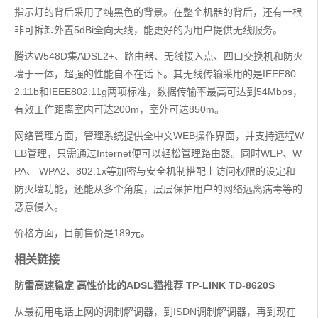
指示灯的背后采用了纯黑色的背景。在整个机器的背后，还有一根
非可拆卸外置5dBi全向天线，能更好的为用户提供无线服务。
腾达W548D集ADSL2+、路由器、无线接入点、四口交换机和防火
墙于一体，超强的性能自不在话下。其无线传输采用的是IEEE80
2.11b和IEEE802.11g两项标准，数据传输率最高可达到54Mbps，
有效工作距离室内可达200m，室外可达850m。
网络管理方面，管理系统提供全中文WEB操作界面，并支持远程W
EB管理，只需通过Internet便可以轻松管理路由器。同时WEP、W
PA、 WPA2、802.1x等加密与安全机制搭配上访问权限的设定和
防火墙功能，还能从多个角度，层层保护用户的网络远离病毒等的
恶意侵入。
价格方面，目前售价是189元。
相关链接
防雷高速稳定 高性价比的ADSL猫推荐 TP-LINK TD-8620S
从最初用电话上网的调制解调器，到ISDN调制解调器，再到现在