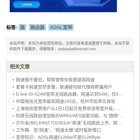
标签:
猫
路由器
ADSL宽带
本站声明：本站为非经营性网站，文章内容来源或整理于网络，本站不提
供软件下载服务，侵删联系：webkaka#foxmail.com
相关文章
网速慢不要怕，帮帮堂帮你免费提高网速
套餐卡网速忽然变慢，联通疑勾结代理商欺骗用户
D-link-DI-524M宽带无线路由器，网速达到54M，仅96元
中国电信光宽带最高网速100兆，杭州市民率先体验
上海电信宽带用户从1月1日起可免费申请带宽升级，免费提速最高网速可达20M
防蹭无线路由增加新的WPA2/AES加密功能，与“蹭网”说拜拜
贝尔金(BELKIN)F7D2301zh“疾速”无线路由上市，网速达300M
工作糗、怨“网速”，“网速太慢”成时髦新借口
宽带知识：ADSL网速512Kbit不是512KByte