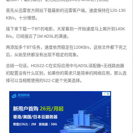
首先从迅雷官方网站下载最新的迅雷客户端，速度保持在120-130
KB/s，十分理想。
接下来下载一个BT的电影，大家看到一开始速度马上飙升到140K
B/s，已经接近了1M ADSL的满速。
再添加多个BT任务，速度依然稳定在120KB/s，这些文件都下完之
后，从始至终都没有出现不稳定的现象。
总结一句话，HG522-C在实际应用中与ADSL适配器+无线路由器
的配置没有什么区别，如果你的需求只是简单的网络应用，那么选
择可以当相框使用的522-C是个完美选择。