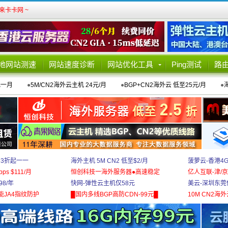
卡卡网 ~
地网站测速
网站速度诊断
网站优化工具
Ping测试
路
元一月
●
5M/CN2海外云主机 24元/月
●
BGP+CN2海外云 低至25元/月
●
 3折起一一
海外主机 5M CN2 低至$2/月
菠萝云-香港4
bps $111/月
恒创科技一海外服务器●高速稳定
亿人互联-津/京
8/年
快网-弹性云主机仅58元
美云-深圳东莞
能JA4指纹防护
█国内多线BGP高防CDN-99元█
10M CN2海外