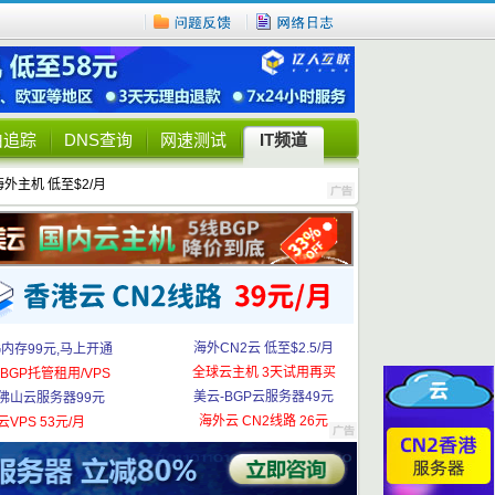
由追踪
DNS查询
网速测试
IT频道
海外主机 低至$2/月
海外CN2云 低至$2.5/月
G内存99元,马上开通
全球云主机 3天试用再买
BGP托管租用/VPS
美云-BGP云服务器49元
佛山云服务器99元
海外云 CN2线路 26元
云VPS 53元/月