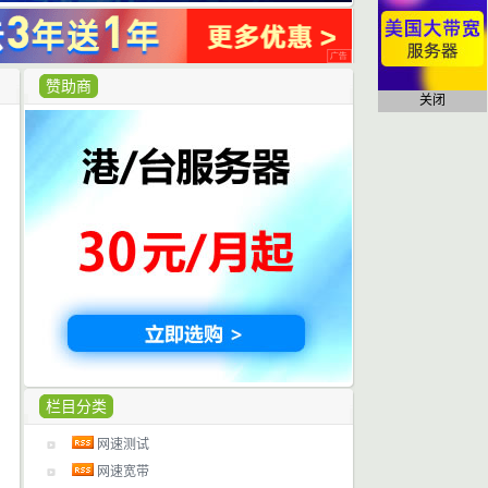
赞助商
关闭
栏目分类
网速测试
网速宽带