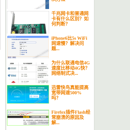
千兆网卡和普通网
卡有什么区别？如
何判断？
iPhone6比5s WiFi
网速慢？解决问
题...
为什么联通电信4G
速度比移动4G快？
网络制式决...
迅雷快鸟真能提高
宽带网速500%
吗？
Firefox插件Flash经
常崩溃的原因及
解...