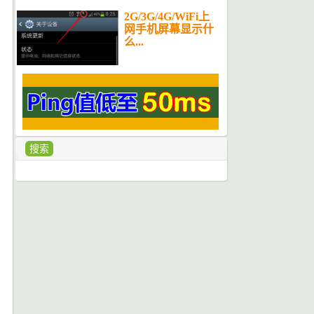
2G/3G/4G/WiFi上
网手机屏幕显示什
么...
搜索