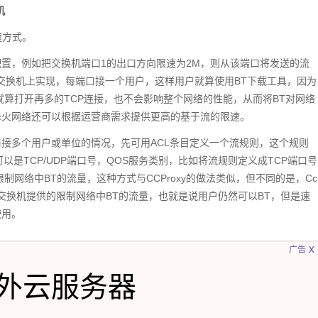
机
速方式。
置，例如把交换机端口1的出口方向限速为2M，则从该端口将发送的流
交换机上实现，每端口接一个用户，这样用户就算使用BT下载工具，因为
就算打开再多的TCP连接，也不会影响整个网络的性能，从而将BT对网络
烽火网络还可以根据运营商需求提供更高的基于流的限速。
接多个用户或单位的情况，先可用ACL条目定义一个流规则，这个规则
也可以是TCP/UDP端口号，QOS服务类别，比如将流规则定义成TCP端口号
制网络中BT的流量，这种方式与CCProxy的做法类似，但不同的是，Cc
网络交换机提供的限制网络中BT的流量，也就是说用户仍然可以BT，但是速
使用。
x
广告
外云服务器