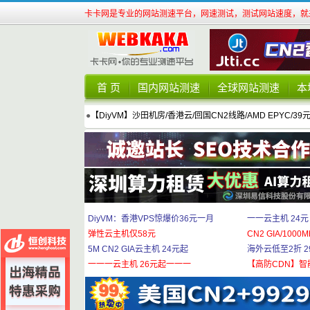
卡卡网是专业的网站测速平台，网速测试，测试网站速度，就来
首 页
国内网站测速
全球网站测速
本
●
【DiyVM】沙田机房/香港云/回国CN2线路/AMD EPYC/39
DiyVM：香港VPS惊爆价36元一月
一一云主机 24元
弹性云主机仅58元
CN2 GIA/1000M
5M CN2 GIA云主机 24元起
海外云低至2折 29
一一一云主机 26元起一一一
【高防CDN】智