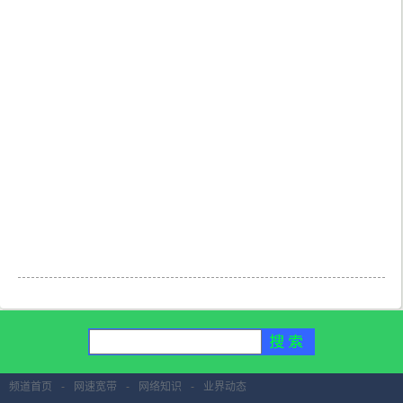
频道首页
-
网速宽带
-
网络知识
-
业界动态