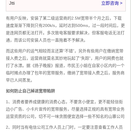
Jtti
立即咨询 >
有用户反映，安装了某二级运营商的2.5M宽带半个月之后，下载
速度渐渐下降到只有200k/s，延时达到500ms，过一段时间后，更
是连网页都无法打开。多次致电客服要求解决，但客服电话无法打
通，而该公司安装人员也一直拖着不予解决。
而这些用户的运气相较而言还算“不错”，另外有些用户在缴纳宽带
接入费之后，运营商就莫名其妙地玩起了“失踪”，用户的网费也就
打了水漂。据《扬子晚报》报道，市民王小姐在自家小区内的一个
临时摊点办理了包年的宽带服务，缴纳了宽带接入费之后，服务商
早已人间蒸发。
如何防止自己掉进宽带陷阱
1、消费者要养成健康的消费心态，不要贪小便宜，更不能轻信街
边小广告、小卡片宣传的宽带服务，尽量选择正规的具有宽带业务
运营资质的公司，切不可一味贪图便宜选择一些不知名的山寨公司
2、同时当有电信公司工作人员上门时，一定要注意查看工作人员