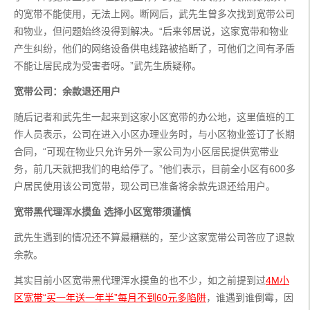
的宽带不能使用，无法上网。断网后，武先生曾多次找到宽带公司
和物业，但问题始终没得到解决。“后来邻居说，这家宽带和物业
产生纠纷，他们的网络设备供电线路被掐断了，可他们之间有矛盾
不能让居民成为受害者呀。”武先生质疑称。
宽带公司：余款退还用户
随后记者和武先生一起来到这家小区宽带的办公地，这里值班的工
作人员表示，公司在进入小区办理业务时，与小区物业签订了长期
合同，“可现在物业只允许另外一家公司为小区居民提供宽带业
务，前几天就把我们的电给停了。”他们表示，目前全小区有600多
户居民使用该公司宽带，现公司已准备将余款先退还给用户。
宽带黑代理浑水摸鱼 选择小区宽带须谨慎 
武先生遇到的情况还不算最糟糕的，至少这家宽带公司答应了退款
余款。
其实目前小区宽带黑代理浑水摸鱼的也不少，如之前提到过
4M小
区宽带“买一年送一年半”每月不到60元多陷阱
，谁遇到谁倒霉，因