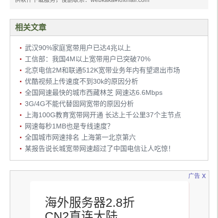
供软件下载服务，侵删联系：webkaka#foxmail.com
相关文章
武汉90%家庭宽带用户已达4兆以上
工信部：我国4M以上宽带用户已突破70%
北京电信2M和联通512K宽带业务年内有望退出市场
优酷视频上传速度不到30k的原因分析
全国网速最快的城市西藏林芝 网速达6.6Mbps
3G/4G不能代替固网宽带的原因分析
上海100G教育宽带网开通 长达上千公里37个主节点
网速每秒1MB也是专线速度？
全国城市网速排名 上海第一北京第六
某报告说长城宽带网速超过了中国电信让人吃惊！
x
广告
海外服务器2.8折
CN2直连大陆