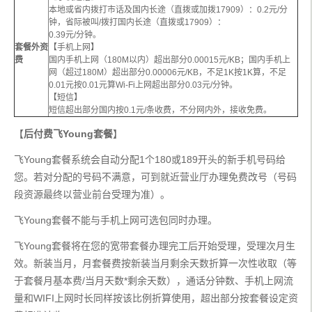
本地或省内拨打市话及国内长途（直拨或加拨17909）：0.2元/分
钟，省际被叫/拨打国内长途（直拨或17909）：
0.39元/分钟。
套餐外资
【手机上网】
费
国内手机上网（180M以内）超出部分0.00015元/KB；国内手机上
网（超过180M）超出部分0.00006元/KB，不足1K按1K算，不足
0.01元按0.01元算Wi-Fi上网超出部分0.03元/分钟。
【短信】
短信超出部分国内按0.1元/条收费，不分网内外，接收免费。
【
后付费飞Young套餐
】
飞Young套餐系统会自动分配1个180或189开头的新手机号码给
您。若对分配的号码不满意，可到就近营业厅办理免费改号（号码
段资源最终以营业前台受理为准）。
飞Young套餐不能与手机上网可选包同时办理。
飞Young套餐将在您的宽带套餐办理完工后开始受理，受理次月生
效。新装当月，月套餐费按新装当月剩余天数折算一次性收取（等
于套餐月基本费/当月天数*剩余天数），通话分钟数、手机上网流
量和WIFI上网时长同样按该比例折算使用，超出部分按套餐设定资