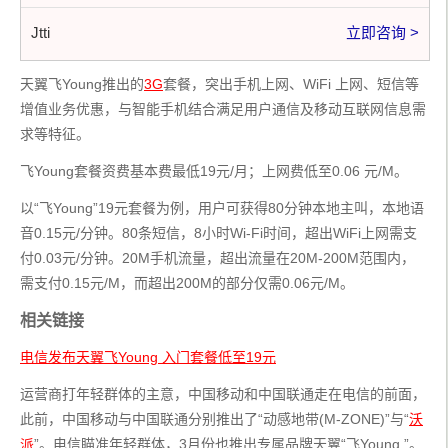
Jtti
立即咨询 >
天翼飞Young推出的
3G
套餐，突出手机上网、WiFi 上网、短信等
增值业务优惠，与智能手机结合满足用户通信及移动互联网信息需
求等特征。
飞Young套餐资费基本费最低19元/月；上网费低至0.06 元/M。
以“飞Young”19元套餐为例，用户可获得80分钟本地主叫，本地语
音0.15元/分钟。80条短信，8小时Wi-Fi时间，超出WiFi上网需支
付0.03元/分钟。20M手机流量，超出流量在20M-200M范围内，
需支付0.15元/M，而超出200M的部分仅需0.06元/M。
相关链接
电信发布天翼飞Young 入门套餐低至19元
运营商打年轻群体的主意，中国移动和中国联通走在电信的前面，
此前，中国移动与中国联通分别推出了“动感地带(M-ZONE)”与“
沃
派
”。电信瞄准年轻群体，3月份也推出专属品牌天翼“飞Young ”。