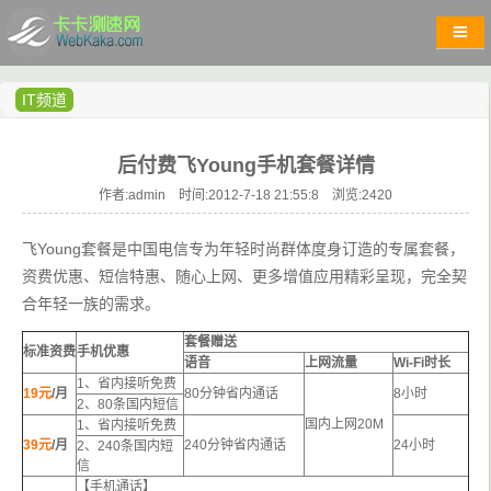
IT频道
后付费飞Young手机套餐详情
作者:admin 时间:2012-7-18 21:55:8 浏览:
2420
飞Young套餐是中国电信专为年轻时尚群体度身订造的专属套餐，
资费优惠、短信特惠、随心上网、更多增值应用精彩呈现，完全契
合年轻一族的需求。
套餐赠送
标准资费
手机优惠
语音
上网流量
Wi-Fi时长
1、省内接听免费
19元
/月
80分钟省内通话
8小时
2、80条国内短信
国内上网20M
1、省内接听免费
39元
/月
240分钟省内通话
24小时
2、240条国内短
信
【手机通话】