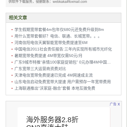
供软件下载服务，侵删联系：webkaka#foxmail.com
相关文章
学生假期宽带套餐4m包年仅680元还免费升级到8m
用什么宽带套餐好？电信、联通、长城宽带。。。
河南信阳电信天翼智能宽带免费提速至6M
中国电信2011社会责任报告:三年内实现所有城市光纤化
暑期宽带免费提速 4M带宽仅需50元/月
广东9城市特推“亲情100家庭促销包” 0元办理4M中国移动铁通宽带
广东宽带三大运营商资费对比
天津电信宽带免费提速已完成 4M网速成主流
山东电信启动免费宽带大提速 用户需预存一年宽带费用
上海联通推出“沃家庭-融合”套餐 本地互拨免费
x
广告
海外服务器2.8折