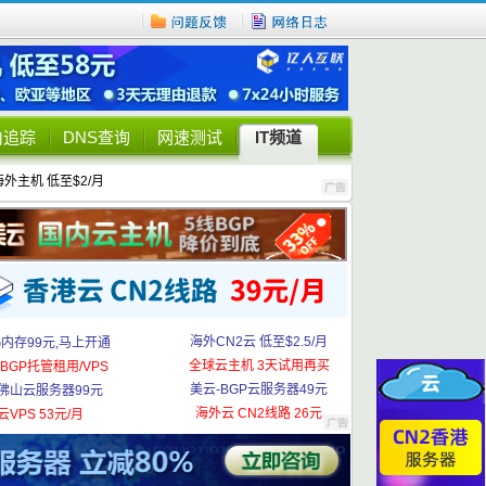
由追踪
DNS查询
网速测试
IT频道
海外主机 低至$2/月
海外CN2云 低至$2.5/月
G内存99元,马上开通
全球云主机 3天试用再买
BGP托管租用/VPS
美云-BGP云服务器49元
佛山云服务器99元
海外云 CN2线路 26元
云VPS 53元/月