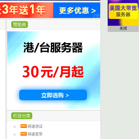
赞助商
关闭
栏目分类
网速测试
网速宽带