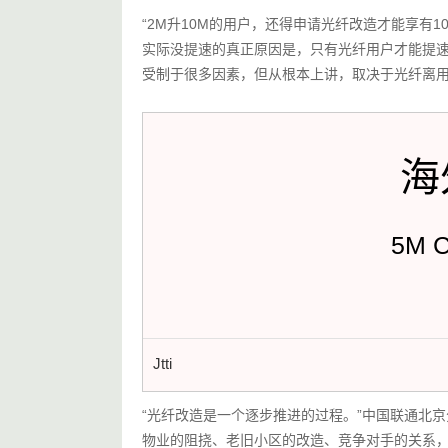
“2M升10M的用户，还得申请光纤改造才能享有
实际没提速的真正原因是，只有光纤用户才能提
受制于很多因素，但从根本上讲，取决于光纤离
海
5M 
Jtti
“光纤改造是一个逐步推进的过程。”中国联通北
物业的阻挠、老旧小区的改造、竞争对手的关系