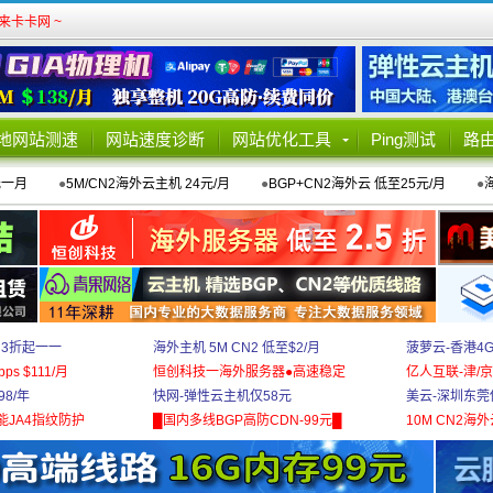
卡卡网 ~
地网站测速
网站速度诊断
网站优化工具
Ping测试
路
元一月
●
5M/CN2海外云主机 24元/月
●
BGP+CN2海外云 低至25元/月
●
 3折起一一
海外主机 5M CN2 低至$2/月
菠萝云-香港4
bps $111/月
恒创科技一海外服务器●高速稳定
亿人互联-津/京
8/年
快网-弹性云主机仅58元
美云-深圳东莞
能JA4指纹防护
█国内多线BGP高防CDN-99元█
10M CN2海外