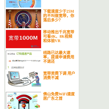
下载速度少于25M
的不叫做宽带，你
落后多少？
移动推出千兆宽带
可看4K、8K视频
和体验VR
线路已达最大速
率，提速申请费用
不退还
宽带资费下调 用户
消费不减
佛山免费WiFi速度
居广东之首