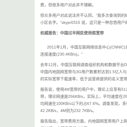
费，但很多用户对此并不理解。
但众多用户对此说法并不认同，“我多次查询到的
小区名字。”skypr0315 说，这只是一种忽悠用
权威报告：中国过半网民使用假宽带 
      2011年1月，中国互联网络信息中心(CN
连接速度(230.4KB/s)。”
去年12月，中国互联网调查组织机构和数据平台D
中国内地固网宽带与3G用户数累积达到1.5亿人与
的实际宽带下载速率，低于运营商提供的名义宽
报告说，使用4M宽带的用户中，理论上应享有512K
带，理论网速是256KB/s，实际上，平均速度在20
均网速在100KB/s以下的占67.6%。调查发
42.2KB/s，4M则为232.7KB/s。
报告指出，宽带费用方面，内地固网宽带用户上网1