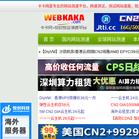
卡卡网是专业的网站测速平台，网速测试，测试网站速度，就来
首 页
国内网站测速
全球网站测速
本
●
【DiyVM】沙田机房/香港云/回国CN2线路/AMD EPYC/39
DiyVM：香港VPS惊爆价36元一月
一一云主机 24元
弹性云主机仅58元
CN2 GIA/1000M
5M CN2 GIA云主机 24元起
海外云低至2折 29
一一一云主机 26元起一一一
【高防CDN】智