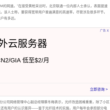
10M的网速。”在接受黄枪采访时，北京联通一位内部人士承认，表面提速
速。该人士称，要获得宽带用户普遍满意的高速率，尽管涉及很多环节，
用户有多远。
x
广告
外云服务器
CN2/GIA 低至$2/月
立即咨询 >
京分公司网络管理中心副总经理蔡冬梅表示，光纤改造困难重重，除了小区
，还有用户的认识差异——鉴于光纤技术的实施，用户每年会承担部分电