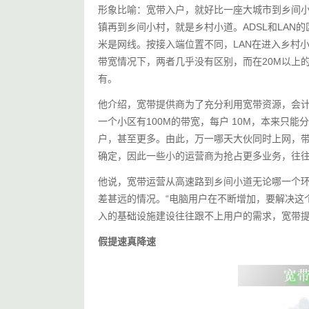
形象比喻：宽带入户，就好比一座大城市到乡间
镇再到乡间小村，就是乡村小道。ADSL和LAN的区
米是网线。按接入端位置不同，LAN在进入乡村
带宽情况下，两者几乎没有区别，而在20M以上
有。
他介绍，宽带提供商为了充分利用宽带资源，会
一个小区有100M的带宽，每户 10M，本来只能
户，甚至更多。由此，万一哪天大伙同时上网，带
确定，因此一些小的运营商为抢占更多业务，往往
他说，宽带运营从高速路到乡间小道无论哪一个
差甚远的情况。“电脑用户在不断增加，要解决这
入的基础设施建设往往跟不上用户的需求，宽带提
假提速真降速