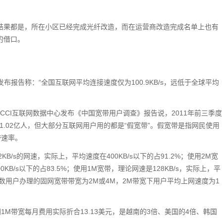
结果都是，所在小区已经完成光纤改造，而在运营商改造完成名单上也有
户的借口。
NIC)发布报告称：“全国互联网平均连接速度仅为100.9KB/s，远低于全球平均
CCI互联网数据中心发布《中国宽带用户调查》报告说，2011年前三季度
1.02亿人，但大部分互联网用户用的都是“假宽带”。假宽带是指网民使用
带速率。
B/s的网速，实际上，平均速度在400KB/s以下的占91.2%；使用2M宽
0KB/s以下的占83.5%；使用1M宽带，理论网速是128KB/s，实际上，平
现，多数用户办理的固网宽带带宽为2M或4M，2M带宽下用户平均上网速度为1
M带宽每月费用实际折合13.13美元，是越南的3倍、美国的4倍、韩国