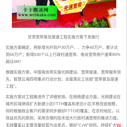
甘肃宽带普及提速工程实施方案下发施行
实施方案确定，将新增光纤到户30万户、、力争40万户、累计达
到56万户；新增530个以上行政村通宽带、电信宽带用户速率80%
超过4M！
根据实施方案，中国电信将实施光网建设、宽带提速、宽带服务领
先、智慧云海四项重点行动计划，全面落实工信部“宽带普及提速
工程”。
实施方案对工程推进作了详细安排。在网络建设方面，光网建设在
城市区域继续扩大新建小区FTTH覆盖和老旧小区平移改造规模，
同时根据政企客户的需求同步做好FTTO的覆盖；在农村地区，以
效益优先的原则，采用合理的技术加大行政村通宽带的推进力度。
无线覆盖以支撑流量经营为出发点，做好“C+W”协同，持续扩大
Wi