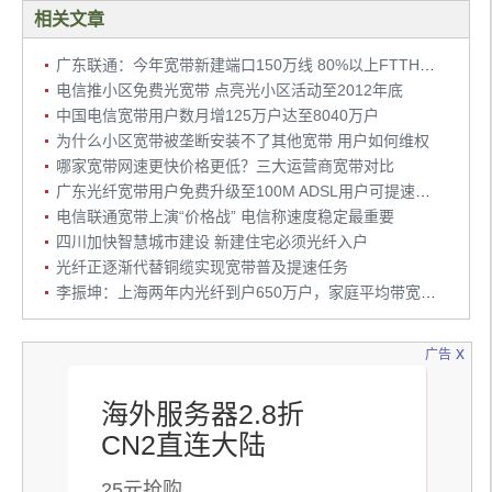
相关文章
广东联通：今年宽带新建端口150万线 80%以上FTTH接入
电信推小区免费光宽带 点亮光小区活动至2012年底
中国电信宽带用户数月增125万户达至8040万户
为什么小区宽带被垄断安装不了其他宽带 用户如何维权
哪家宽带网速更快价格更低？三大运营商宽带对比
广东光纤宽带用户免费升级至100M ADSL用户可提速至12M
电信联通宽带上演“价格战” 电信称速度稳定最重要
四川加快智慧城市建设 新建住宅必须光纤入户
光纤正逐渐代替铜缆实现宽带普及提速任务
李振坤：上海两年内光纤到户650万户，家庭平均带宽20M
x
广告
海外服务器2.8折
CN2直连大陆
25元抢购