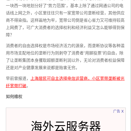
一块西一块地划分好了“势力范围”，基本上除了通过网通公司的电
话线上网之外，小区里往往只有一家宽带公司垄断经营，其他供应
商不得染指。这样画地为牢，宽带公司倒是省心省力又可维持较高
上网费了，可广大消费者的选择权利和经济利益又怎么能够得到保
障？
消费者的自由选择权是市场经济活力的源泉，而垄断协议等各种滥
用市场支配地位的垄断行为则剥夺了消费者“用脚投票”的自由，除
了让垄断集团本身攫取超额垄断利润以外，无论对消费者权益保障
还是对产业健康发展来说都是贻害无穷。
早前曾报道，
上海居民可自主选择电信运营商，小区宽带垄断被光
纤宽带打破
。
如何维权
x
广告
海外云服务器