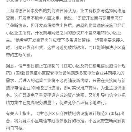
上海博德律师事务所的刘剑锋律师认为，业主有权参与选择网络运
营商，开发商不能单方面决定。他说：“即使开发商与宽带商签订
了垄断协议，但开发商将楼盘出售后，房屋的附属通信设施已经归
小区业主所有，开发商与网通之间的协议并不当然地转给小区业
主。”他希望开发商建房时应埋下多条通信管线， 运营商要求接入
时，可向开发商租赁，这样可避免破路破墙，而且能够解决小区宽
带的垄断问题。
据悉，信产部目前正在编制的《住宅小区及商住楼电信设施设计规
范》(国标)将保证小区配套电信设施满足多家电信企业共同接入的
需求，后进入的运营企业将不必再铺设新线路，只需在交接间与新
选择电信企业的网络进行连接，即可实现用户转网，为业主提供服
务。这样既避免了重复建设造成的资产浪费，又能引导电信企业把
精力集中在提高服务质量上，促进竞争合理有序地进行。
有关人士指出，《住宅小区及商住楼电信设施设计规范》(国标)出
台，将为解决小区电信布线提供很好的标准，小区宽带垄断问题将
指日可待。