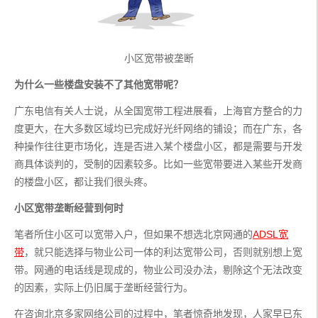
小区宽带被垄断
为什么一些楼盘安装不了其他宽带呢？
广东电信有关人士说，从全国宽带工程进展看，上海官方整合的力
度更大，在大多数区域均已完成好光纤网络的铺设；而在广东，各
种操作往往更市场化，连是否进入某个楼盘小区，都是需要与开发
商具体谈判的，受制的因素较多。比如一些宽带要进入某些开发商
的楼盘小区，都让我们很头疼。
小区宽带垄断经营到何时
笔者所住小区可以宽带入户，但如果不想选北京网通的
ADSL宽
带
，就只能选择与物业公司一体的利达宽带公司，否则就别想上宽
带。网通的电话线是现成的，物业公司没办法，剔除这个无法改变
的因素，实际上仍旧属于垄断经营行为。 
在咨询北京多家网络公司的过程中，笔者惊奇地发现，人家早已东