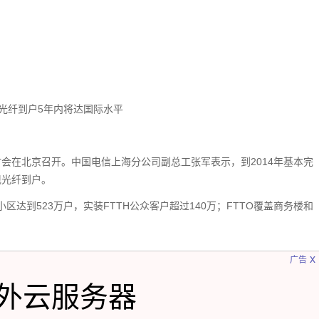
光纤到户5年内将达国际水平
研讨会在北京召开。中国电信上海分公司副总工张军表示，到2014年基本完
现光纤到户。
小区达到523万户，实装FTTH公众客户超过140万；FTTO覆盖商务楼和
x
广告
外云服务器