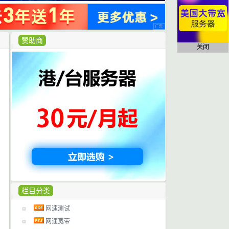
赞助商
关闭
栏目分类
网速测试
网速宽带