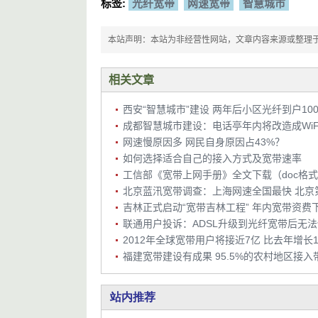
标签:
光纤宽带
网速宽带
智慧城市
本站声明：本站为非经营性网站，文章内容来源或整理于网络，
相关文章
西安“智慧城市”建设 两年后小区光纤到户10
成都智慧城市建设：电话亭年内将改造成WiF
网速慢原因多 网民自身原因占43%？
如何选择适合自己的接入方式及宽带速率
工信部《宽带上网手册》全文下载（doc格
北京蓝汛宽带调查：上海网速全国最快 北京
吉林正式启动“宽带吉林工程” 年内宽带资费
联通用户投诉：ADSL升级到光纤宽带后无
2012年全球宽带用户将接近7亿 比去年增长1
福建宽带建设有成果 95.5%的农村地区接入