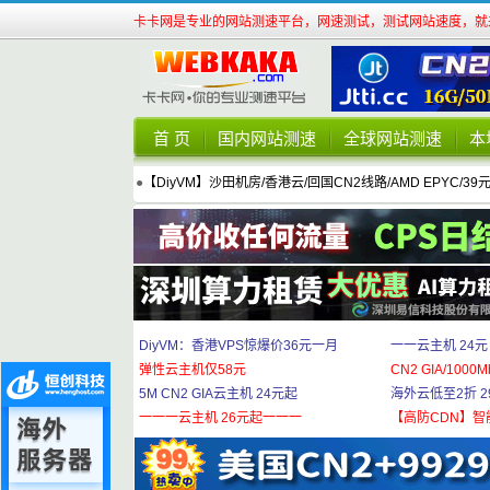
卡卡网是专业的网站测速平台，网速测试，测试网站速度，就来
首 页
国内网站测速
全球网站测速
本
●
【DiyVM】沙田机房/香港云/回国CN2线路/AMD EPYC/39
DiyVM：香港VPS惊爆价36元一月
一一云主机 24元
弹性云主机仅58元
CN2 GIA/1000M
5M CN2 GIA云主机 24元起
海外云低至2折 29
一一一云主机 26元起一一一
【高防CDN】智