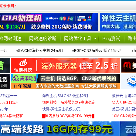
卡卡网 ~
地网站测速
网站速度诊断
网站优化工具
Ping测试
路
元一月
●
5M/CN2海外云主机 24元/月
●
BGP+CN2海外云 低至25元/月
●
 3折起一一
海外主机 5M CN2 低至$2/月
菠萝云-香港4
bps $111/月
恒创科技一海外服务器●高速稳定
亿人互联-津/京
8/年
快网-弹性云主机仅58元
美云-深圳东莞
能JA4指纹防护
█国内多线BGP高防CDN-99元█
10M CN2海外