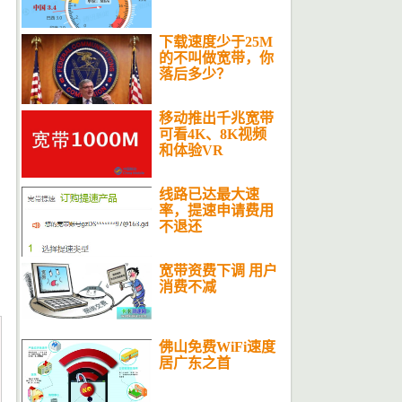
下载速度少于25M
的不叫做宽带，你
落后多少？
移动推出千兆宽带
可看4K、8K视频
和体验VR
线路已达最大速
率，提速申请费用
不退还
宽带资费下调 用户
消费不减
佛山免费WiFi速度
居广东之首