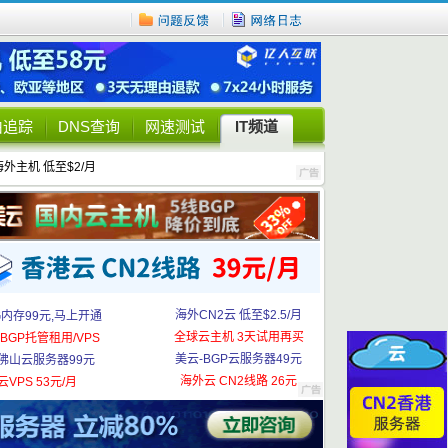
由追踪
DNS查询
网速测试
IT频道
海外主机 低至$2/月
海外CN2云 低至$2.5/月
G内存99元,马上开通
全球云主机 3天试用再买
BGP托管租用/VPS
美云-BGP云服务器49元
佛山云服务器99元
海外云 CN2线路 26元
云VPS 53元/月