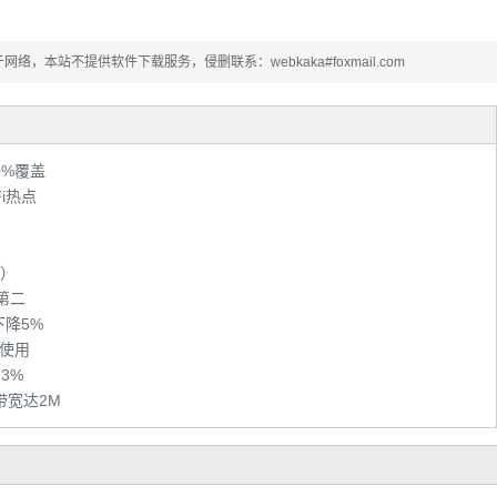
本站不提供软件下载服务，侵删联系：webkaka#foxmail.com
0%覆盖
i热点
式）
第二
下降5%
法使用
3%
带宽达2M