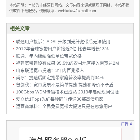
本站声明：本站为非经营性网站，文章内容来源或整理于网络，本站不提
供软件下载服务，侵删联系：webkaka#foxmail.com
相关文章
联通用户投诉：ADSL升级到光纤宽带后无法使用
2012年全球宽带用户将接近7亿 比去年增长13%
联通：年内继续降低单位带宽价格
福建宽带建设有成果 95.5%的农村地区接入带宽达2M
山东联通宽带提速：3年内百兆接入
尚冰：提速后固定宽带家庭普及率提高到34%
曾剑秋：宽带发展不是简单提速 提速和降价不矛盾
100Gbps WDM传输技术已成熟 2013年启动现网试验
爱立信1Tbps光纤每秒同时传送30部高清电影
运营商爆料：全民免费宽带大提速只是在忽悠用户
x
广告