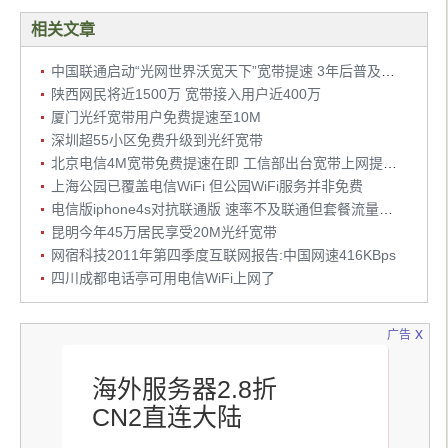
相关文章
中国联通启动“光网世界沃宽天下”宽带提速 3年后普及20M
陕西网民将近1500万 宽带接入用户近400万
厦门光纤宽带用户免费提速至10M
深圳超55小区免费升级到光纤宽带
北京电信4M宽带免费提速在即 工信部出台宽带上网提速工程方案
上海公园已覆盖电信WiFi 但公园WiFi服务并非免费
电信版iphone4s对抗联通版 速率不及联通但套餐流量是优势
昆明今年45万居民享受20M光纤宽带
网宿科技2011年第四季度互联网报告:中国网速416KBps
四川成都电话亭可用电信WiFi上网了
x
广告
海外服务器2.8折
CN2直连大陆