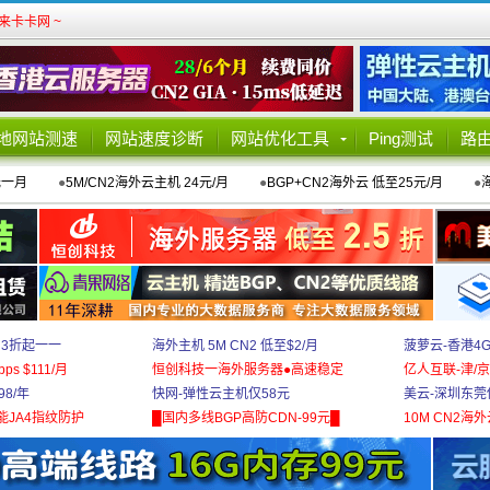
卡卡网 ~
地网站测速
网站速度诊断
网站优化工具
Ping测试
路
元一月
●
5M/CN2海外云主机 24元/月
●
BGP+CN2海外云 低至25元/月
●
 3折起一一
海外主机 5M CN2 低至$2/月
菠萝云-香港4
bps $111/月
恒创科技一海外服务器●高速稳定
亿人互联-津/京
8/年
快网-弹性云主机仅58元
美云-深圳东莞
能JA4指纹防护
█国内多线BGP高防CDN-99元█
10M CN2海外