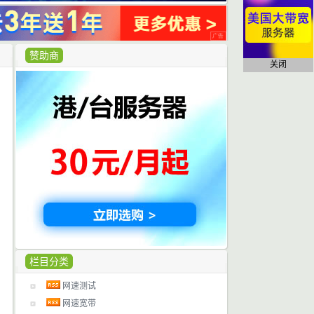
赞助商
关闭
栏目分类
网速测试
网速宽带