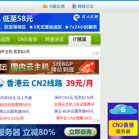
由追踪
DNS查询
网速测试
IT频道
海外主机 低至$2/月
海外CN2云 低至$2.5/月
G内存99元,马上开通
全球云主机 3天试用再买
BGP托管租用/VPS
美云-BGP云服务器49元
佛山云服务器99元
海外云 CN2线路 26元
云VPS 53元/月