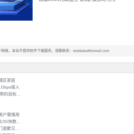
本站不提供软件下载服务，侵删联系：webkaka#foxmail.com
到城区家庭
Gbps接入
广西通管局：实现100%农村地区行政村通宽带的目标已列入“十二五”规划
用户需慎用
江苏5年内家庭宽带普及率达80% 准4G速度比3G快数十倍
预付费艾普宽带未到期却停网遭投诉 艾普上门道歉又补偿