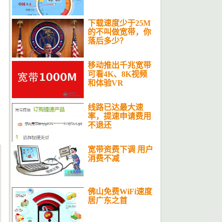
下载速度少于25M
的不叫做宽带，你
落后多少？
移动推出千兆宽带
可看4K、8K视频
和体验VR
线路已达最大速
率，提速申请费用
不退还
宽带资费下调 用户
消费不减
佛山免费WiFi速度
居广东之首