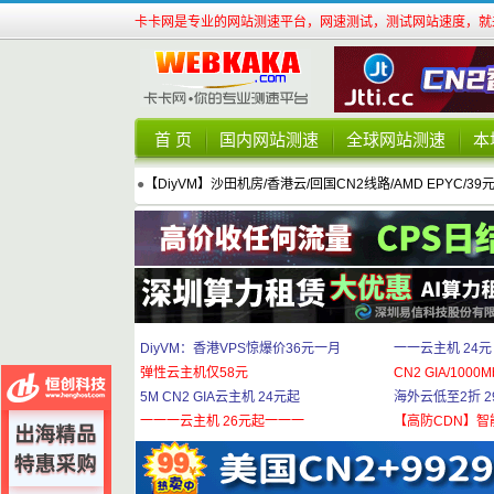
卡卡网是专业的网站测速平台，网速测试，测试网站速度，就来
首 页
国内网站测速
全球网站测速
本
●
【DiyVM】沙田机房/香港云/回国CN2线路/AMD EPYC/39
DiyVM：香港VPS惊爆价36元一月
一一云主机 24元
弹性云主机仅58元
CN2 GIA/1000M
5M CN2 GIA云主机 24元起
海外云低至2折 29
一一一云主机 26元起一一一
【高防CDN】智