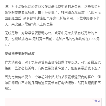
注：对于爱好玩网络游戏和在网高低载电影的消费者，这些服务对
带宽的要供去返较高，由于带宽低了，打网络游戏轻易“卡”,如何治
面部红血丝_商务部将建废旧汽车家电拆解利用，下载电影要下半
天，果此至少需要2兆以上的宽带
无线宽带：对常常需要挪动办公，或家中无奈安装有线宽带的市
民，也能够挑选3G无线宽带目前，这种产品的包年均价在1000元
左左
要价格更要服务品质 
作为消费者，对于宽带运营商击价格战做作是欢送，可记者最近也
接到一些读者投诉称，有的宽带资费降落了，但服务量质也下涩了
因为觉着价格便宜，今年初刘小姐成为某家宽带运营商的客户，但
尔后却烦口不未她几回给这家宽带商打电话接涉，然而答题仍旧不
结决
x
广告