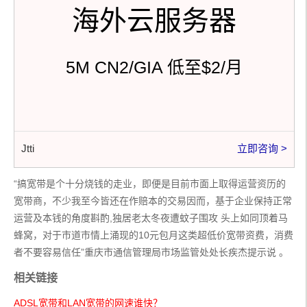
海外云服务器
5M CN2/GIA 低至$2/月
Jtti
立即咨询 >
“搞宽带是个十分烧钱的走业，即便是目前市面上取得运营资历的
宽带商，不少我至今皆还在作赔本的交易因而，基于企业保持正常
运营及本钱的角度斟酌,独居老太冬夜遭蚊子围攻 头上如同顶着马
蜂窝，对于市道市情上涌现的10元包月这类超低价宽带资费，消费
者不要容易信任”重庆市通信管理局市场监管处处长疾杰提示说 。
相关链接
ADSL宽带和LAN宽带的网速谁快？