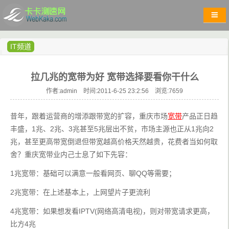
IT频道
拉几兆的宽带为好 宽带选择要看你干什么
作者:admin 时间:2011-6-25 23:2:56 浏览:
7659
昔年，跟着运营商的增添跟带宽的扩容，重庆市场
宽带
产品正日趋
丰盛，1兆、2兆、3兆甚至5兆层出不贫，市场主源也正从1兆向2
兆，甚至更高带宽倒退但带宽越高价格天然越贵，花费者当如何取
舍？重庆宽带业内己士息了如下先容：
1兆宽带：基础可以满意一般看网页、聊QQ等需要；
2兆宽带：在上述基本上，上网望片子更流利
4兆宽带：如果想发看IPTV(网络高清电视)，则对带宽请求更高，
比方4兆