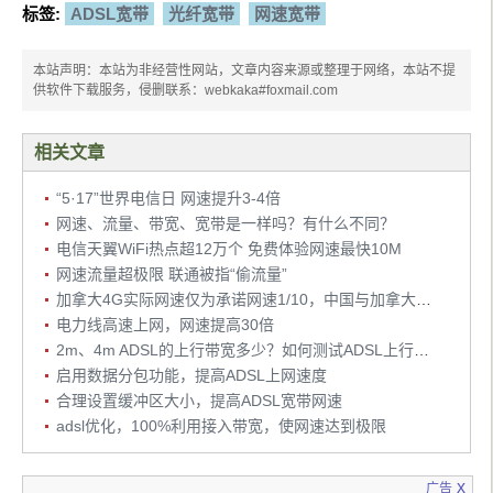
标签:
ADSL宽带
光纤宽带
网速宽带
本站声明：本站为非经营性网站，文章内容来源或整理于网络，本站不提
供软件下载服务，侵删联系：webkaka#foxmail.com
相关文章
“5·17”世界电信日 网速提升3-4倍
网速、流量、带宽、宽带是一样吗？有什么不同？
电信天翼WiFi热点超12万个 免费体验网速最快10M
网速流量超极限 联通被指“偷流量”
加拿大4G实际网速仅为承诺网速1/10，中国与加拿大网速比较
电力线高速上网，网速提高30倍
2m、4m ADSL的上行带宽多少？如何测试ADSL上行带宽
启用数据分包功能，提高ADSL上网速度
合理设置缓冲区大小，提高ADSL宽带网速
adsl优化，100%利用接入带宽，使网速达到极限
x
广告