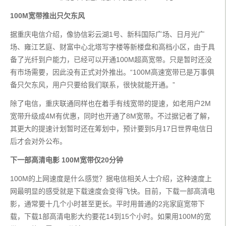
100M宽带推出只欠东风
据重庆电信介绍，像协信彩云湖1号、新科国际广场、日月光广
场、雍江艺庭、财富中心北塔写字楼等新楼盘和高档小区，由于具
备了光纤到户能力，已经可以开通100M超高宽带。只是暂时还没
有市场需要，因此没有正式对外推出。“100M高速宽带已是万事俱
备只欠东风，用户只要给我们联系，很快就能开通。”
除了电信，重庆联通同样也在着手有线宽带的提速，如老用户2M
宽带升级成4M有优惠，同时也开通了8M宽带。不过据记者了解，
其更大的提速计划暂时还在筹划中，预计要到5月17日世界电信日
后才会对外公布。
下一部高清电影 100M宽带仅20分钟
100M的上网速度是什么感觉？据电信相关人士介绍，这种速度上
网最明显的感受就是下载速度会变得飞快。目前，下载一部高清电
影，通常要十几个小时甚至更长。平时用普通的2兆家庭宽带下
载，下载1部高清电影大约要花14到15个小时。如果用100M的宽