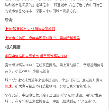
济和城市化发展的加速进程中，“智慧城市”旨在打造符合中国特色
的城市信息化样本，探索未来中国城市发展方向。
导读：
上海“智慧城市”，让网速全国前列
上海市长韩正：今年实现百兆到户，网速跨越发展
相关链接
中国电信推动光网城市,带宽网速高达20M
宽带
网速
高达20M，无线家庭网络，网上互动娱乐、音频视频信号
共享，小区WIFI、小区电视台……
城市“光”速化成为近年来城市建设的一个热门词汇，通过提升宽带
网速
、扩大宽带普及率打造物联网，实现信息化智能城市。
早在此前，中国电信就开始了全国规模的“光网”建设。用“光”发展
城市，在今年的上海世博会上，中国电信就刮起了“光城市”风。