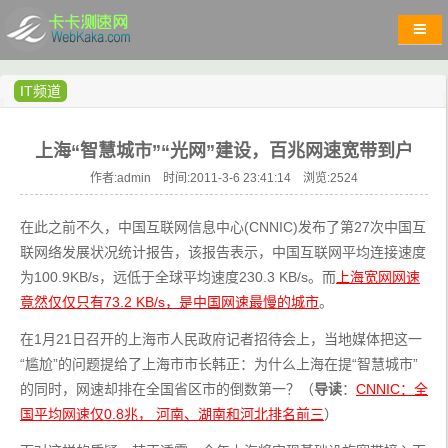
IT频道
上海“智慧城市”“光网”建设，百兆网速宽带到户
作者:admin 时间:2011-3-6 23:41:14 浏览:
2524
在此之前不久，中国互联网信息中心(CNNIC)发布了第27次中国互
联网络发展状况统计报告，该报告表示，中国互联网平均连接速度
为100.9KB/s，远低于全球平均速度230.3 KB/s。而
上海宽网网速
竟然仅仅只有73.2 KB/s，是中国网速最慢的城市
。
在1月21日召开的上海市人民政府记者招待会上，当地媒体把这一
“尴尬”的问题提给了上海市市长韩正：为什么上海在提“智慧城市”
的同时，网速却排在全国省区市的倒数第一？（
导读
：
CNNIC：全
国平均网速仅0.8兆， 河南、湖南和河北排名前三
）