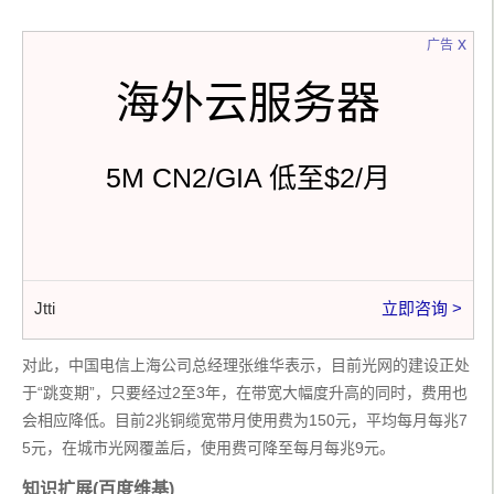
x
广告
海外云服务器
5M CN2/GIA 低至$2/月
Jtti
立即咨询 >
对此，中国电信上海公司总经理张维华表示，目前光网的建设正处
于“跳变期”，只要经过2至3年，在带宽大幅度升高的同时，费用也
会相应降低。目前2兆铜缆宽带月使用费为150元，平均每月每兆7
5元，在城市光网覆盖后，使用费可降至每月每兆9元。
知识扩展(百度维基)