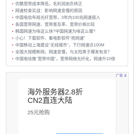
优酷宽带成本降低，毛利润由负转正
网速检查实战：影响网速变慢的原因
中国电信布局光纤宽带，3年内100兆网速接入
各国宽带网速、宽带普及率、宽带价格比较
韩国网速为啥这么快?中国网速为啥这么慢?
小心！下载软件、看电影软件“抢网速”
中国移动上海建设“无线城市”，下行网速达100M
全国大规模断网，网速变慢，与太阳黑子爆发有关？
中国电信推“宽带中国”，宽带网络光纤化，网速升10倍
x
广告
海外服务器2.8折
CN2直连大陆
25元抢购