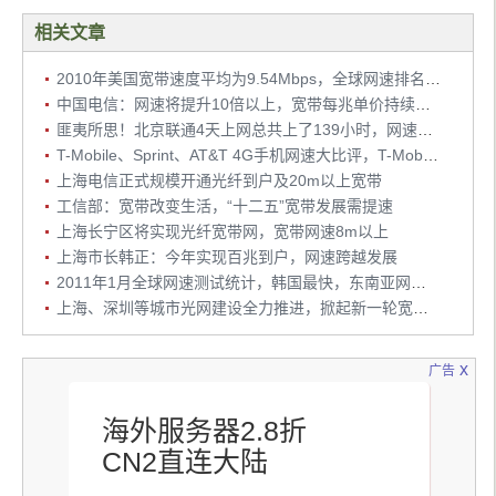
相关文章
2010年美国宽带速度平均为9.54Mbps，全球网速排名第37位
中国电信：网速将提升10倍以上，宽带每兆单价持续下降
匪夷所思！北京联通4天上网总共上了139小时，网速慢，收费高
T-Mobile、Sprint、AT&T 4G手机网速大比评，T-Mobile网速最快
上海电信正式规模开通光纤到户及20m以上宽带
工信部：宽带改变生活，“十二五”宽带发展需提速
上海长宁区将实现光纤宽带网，宽带网速8m以上
上海市长韩正：今年实现百兆到户，网速跨越发展
2011年1月全球网速测试统计，韩国最快，东南亚网速新加坡第一，越南第二
上海、深圳等城市光网建设全力推进，掀起新一轮宽带提速
x
广告
海外服务器2.8折
CN2直连大陆