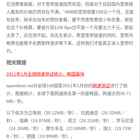
在消费者层面，对于宽带提速固然欢迎，但是对于目前国内宽带接
入服务的价格仍然存在不满，“4MB的宽带就要198元一个月，还是
有些贵，除非办包年的预存套餐，要不然宽带费很少有优惠，用现
在这个价格算，要是升到12M Bps岂不是一个月要五六千元，那就
太贵了，实在用不起。岳先生表示，希望宽带提速的同时，宽带月
租费也能像手机费那样逐步降下来，这样我们才能真正进入宽带时
代。”
相关链接
2011年1月全球网速测试统计，韩国最快
speedtest.net对全球168国家2011年1月份的
网速测试
进行了统
计，根据统计，全球下载网速排名第一的是韩国，网速达到36.71
MB／秒。
以下依次为立陶宛（30.22MB／秒）、拉脱维亚（26.32MB／
秒）、瑞典（24.87MB／秒）、荷兰（24.31MB／秒）、罗马尼亚
（24.26MB／秒）、摩尔多瓦（23.58MB／秒）、瑞士（19.72M
B／秒）、德国（19.89MB／秒）。