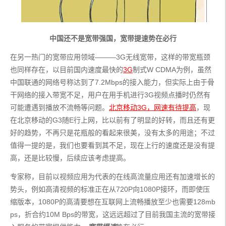
中国还不是宽带强国，宽带提速势在必行
在另一热门的宽带应用领域———3G无线宽带，这样的带宽瓶颈
也同样存在，以目前国内速度最快的
3G
制式W CDMA为例，虽然
中国联通的网络号称达到了7.2Mbps的接入能力，但实际上由于骨
干网络的接入带宽不足，用户在用手机进行3G视频点播时仍然有
可能遭遇到播放不流畅等问题。
北京移动3G，网速有待提高
，现
在北京移动的G3随E行上网，比以前有了明显的好转，而且还有更
好的趋势，不再只是花瓶般的看起来很美，没有太多的用途；不过
值得一提的是，我们也要看到其不足，现在上行的速度还是没有提
高，还是比较慢，后续应该考虑提高。
专家称，目前以视频应用为代表的在线高流量应用还有加速增长的
势头，例如高清视频的标准正在从720P向1080P接环，而即使压
缩版本，1080P的高清要想在互联网上流畅播放至少也需要128mb
ps，折合约10M Bps的带宽，这远远超过了目前我国主流的宽带接