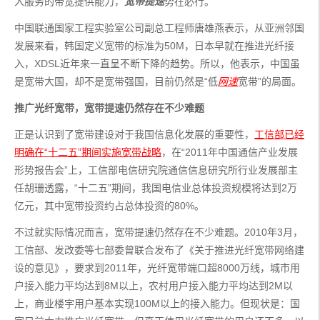
入服务的带宽提供能力，
宽带提速
势在必行。
中国联通国家工程实验室公司副总工程师唐雄燕表示，从亚洲邻国
发展来看，韩国定义宽带的标准为50M，日本早就在推进光纤接
入，XDSL近年来一直呈不断下降的趋势。所以，他表示，中国虽
是宽带大国，却不是宽带强国，目前仍然是“低
网速
宽带”的局面。
推广光纤宽带，
宽带提速仍然存在不少难题
正是认识到了宽带建设对于我国信息化发展的重要性，
工信部已经
明确在“十二五”期间实施宽带战略
，在“2011年中国通信产业发展
形势报告会”上，工信部电信研究院通信信息研究所行业发展部主
任胡珊透露，“十二五”期间，我国电信业总体投资规模将达到2万
亿元，其中宽带投资约占总体投资的80%。
不过就实际情况而言，宽带提速仍然存在不少难题。2010年3月，
工信部、发改委等七部委曾联合发布了《关于推进光纤宽带网络建
设的意见》，要求到2011年，光纤宽带端口超8000万线，城市用
户接入能力平均达到8M以上，农村用户接入能力平均达到2M以
上，商业楼宇用户基本实现100M以上的接入能力。但现状是：国