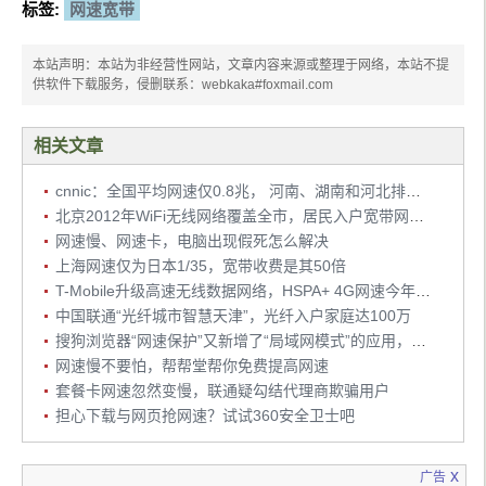
标签:
网速宽带
本站声明：本站为非经营性网站，文章内容来源或整理于网络，本站不提
供软件下载服务，侵删联系：webkaka#foxmail.com
相关文章
cnnic：全国平均网速仅0.8兆， 河南、湖南和河北排名前三
北京2012年WiFi无线网络覆盖全市，居民入户宽带网速将超20兆
网速慢、网速卡，电脑出现假死怎么解决
上海网速仅为日本1/35，宽带收费是其50倍
T-Mobile升级高速无线数据网络，HSPA+ 4G网速今年将提升到42Mbps
中国联通“光纤城市智慧天津”，光纤入户家庭达100万
搜狗浏览器“网速保护”又新增了“局域网模式”的应用，让你共享上网不再慢
网速慢不要怕，帮帮堂帮你免费提高网速
套餐卡网速忽然变慢，联通疑勾结代理商欺骗用户
担心下载与网页抢网速？试试360安全卫士吧
x
广告