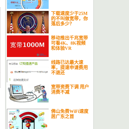
下载速度少于25M
的不叫做宽带，你
落后多少？
移动推出千兆宽带
可看4K、8K视频
和体验VR
线路已达最大速
率，提速申请费用
不退还
宽带资费下调 用户
消费不减
佛山免费WiFi速度
居广东之首