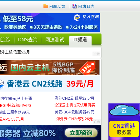
由追踪
DNS查询
网速测试
IT频道
海外主机 低至$2/月
海外CN2云 低至$2.5/月
G内存99元,马上开通
全球云主机 3天试用再买
BGP托管租用/VPS
美云-BGP云服务器49元
佛山云服务器99元
海外云 CN2线路 26元
云VPS 53元/月