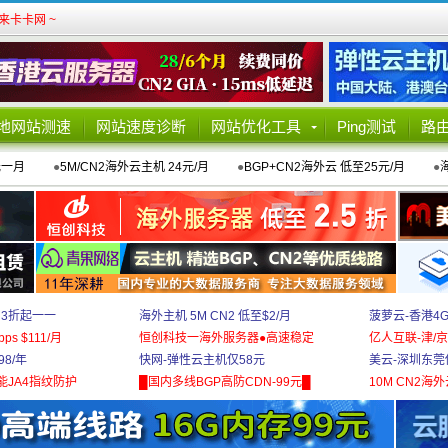
卡卡网 ~
地网站测速
网站速度诊断
网站优化工具
Ping测试
路
元一月
●
5M/CN2海外云主机 24元/月
●
BGP+CN2海外云 低至25元/月
●
 3折起一一
海外主机 5M CN2 低至$2/月
菠萝云-香港4
bps $111/月
恒创科技一海外服务器●高速稳定
亿人互联-津/京
8/年
快网-弹性云主机仅58元
美云-深圳东莞
能JA4指纹防护
█国内多线BGP高防CDN-99元█
10M CN2海外