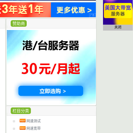
赞助商
关闭
栏目分类
网速测试
网速宽带