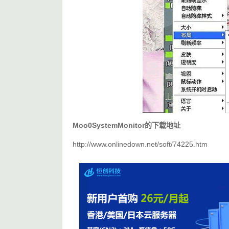
Moo0SystemMonitor的下载地址
http://www.onlinedown.net/soft/74225.htm