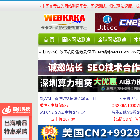
卡卡网是专业的网站测速平台，网速测试，测试网站速度，就来
首 页
国内网站测速
全球网站测速
本
●
【DiyVM】沙田机房/香港云/回国CN2线路/AMD EPYC/39
DiyVM：香港VPS惊爆价36元一月
一一云主机 24元
弹性云主机仅58元
CN2 GIA/1000M
5M CN2 GIA云主机 24元起
海外云低至2折 29
一一一云主机 26元起一一一
【高防CDN】智