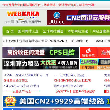
卡卡网是专业的网站测速平台，网速测试，测试网站速度，就来卡卡网 ~
首 页
国内网站测速
全球网站测速
本地网站测速
网站速度诊
●
【DiyVM】沙田机房/香港云/回国CN2线路/AMD EPYC/39元一月
●
5M/CN
DiyVM：香港VPS惊爆价36元一月
一一云主机 24元 3折起一一
海外
弹性云主机仅58元
CN2 GIA/1000Mbps $111/月
恒
5M CN2 GIA云主机 24元起
海外云低至2折 298/年
快网
一一一云主机 26元起一一一
【高防CDN】智能JA4指纹防护
█国