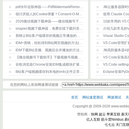
pdf水印去除神器——PdfWatermarkRemoval，推荐！
很讨厌烦人的Cookie弹窗？Consent-O-Matic浏览器扩展帮你消除烦恼
使用 Claude 
2026微信视频下载神器——微信视频号下载工具2.6(下载及使用方法)
10款常用的 VS C
snapwc视频下载神器，免费在线下载抖音/B站/youtube/x(推特)等任何网站视频？
剪映让B站客户端缓存的视频正常播放的方法(详细图文)
Visual Studio
IDM+剪映，轻松得到B站网页视频的方法(详细图文)
IDM下载B站音频、视频后合并播放的方法(详细图文)
【微信视频号下载助手】下载视频号视频的方法-PC版
谷歌浏览器Chrome安装IDM集成模块扩展程序的方法
VS Code set
B站客户端视频缓存到本地的m4s文件正常打开播放方法
在您的网站上添加网速测试链接：
首页
网站速度测试
网速测试
Copyright @ 2009-2026 www.webkak
赞助商：
快网
超云
苹果互联
新天
亿人互联
筋斗雲Nimbus
易
七七云
天门互