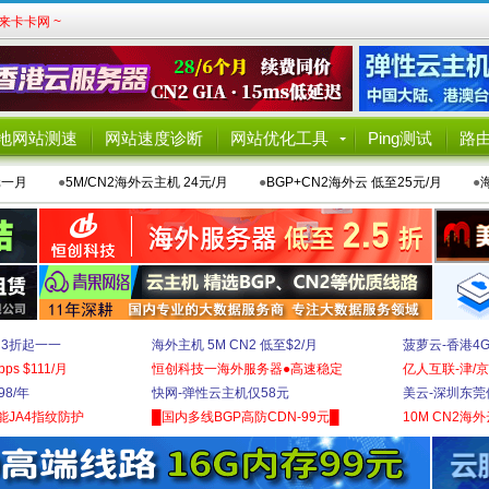
卡卡网 ~
地网站测速
网站速度诊断
网站优化工具
Ping测试
路
元一月
●
5M/CN2海外云主机 24元/月
●
BGP+CN2海外云 低至25元/月
●
 3折起一一
海外主机 5M CN2 低至$2/月
菠萝云-香港4
bps $111/月
恒创科技一海外服务器●高速稳定
亿人互联-津/京
8/年
快网-弹性云主机仅58元
美云-深圳东莞
能JA4指纹防护
█国内多线BGP高防CDN-99元█
10M CN2海外