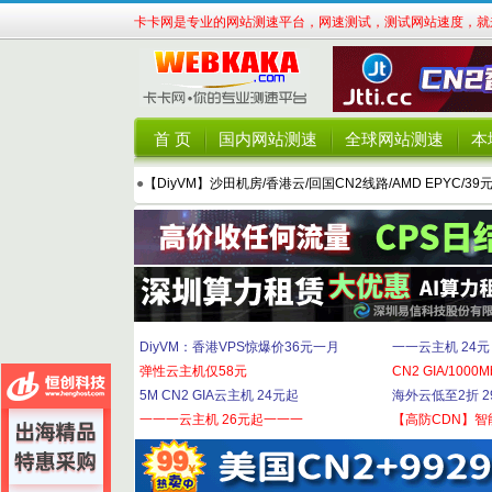
卡卡网是专业的网站测速平台，网速测试，测试网站速度，就来
首 页
国内网站测速
全球网站测速
本
●
【DiyVM】沙田机房/香港云/回国CN2线路/AMD EPYC/39
DiyVM：香港VPS惊爆价36元一月
一一云主机 24元
弹性云主机仅58元
CN2 GIA/1000M
5M CN2 GIA云主机 24元起
海外云低至2折 29
一一一云主机 26元起一一一
【高防CDN】智