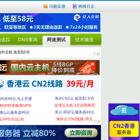
由追踪
DNS查询
网速测试
技术频道
海外主机 低至$2/月
海外CN2云 低至$2.5/月
G内存99元,马上开通
全球云主机 3天试用再买
BGP托管租用/VPS
美云-BGP云服务器49元
佛山云服务器99元
海外云 CN2线路 26元
云VPS 53元/月