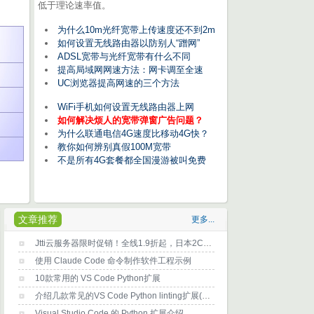
低于理论速率值。
为什么10m光纤宽带上传速度还不到2m
如何设置无线路由器以防别人“蹭网”
ADSL宽带与光纤宽带有什么不同
提高局域网网速方法：网卡调至全速
UC浏览器提高网速的三个方法
WiFi手机如何设置无线路由器上网
如何解决烦人的宽带弹窗广告问题？
为什么联通电信4G速度比移动4G快？
教你如何辨别真假100M宽带
不是所有4G套餐都全国漫游被叫免费
文章推荐
更多...
Jtti云服务器限时促销！全线1.9折起，日本2C2G5M低至$28/6个月，终身循环优惠
使用 Claude Code 命令制作软件工程示例
10款常用的 VS Code Python扩展
介绍几款常见的VS Code Python linting扩展(代码分析工具)
Visual Studio Code 的 Python 扩展介绍