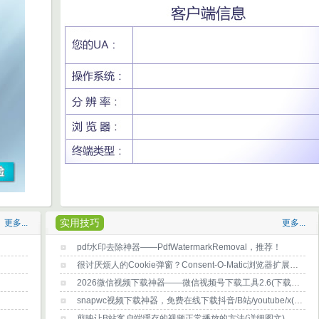
实用技巧
更多...
更多...
pdf水印去除神器——PdfWatermarkRemoval，推荐！
很讨厌烦人的Cookie弹窗？Consent-O-Matic浏览器扩展帮你消除烦恼
2026微信视频下载神器——微信视频号下载工具2.6(下载及使用方法)
snapwc视频下载神器，免费在线下载抖音/B站/youtube/x(推特)等任何网站视频？
剪映让B站客户端缓存的视频正常播放的方法(详细图文)