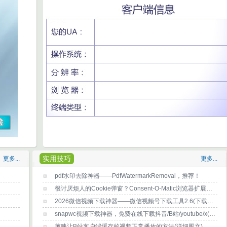
实用技巧
更多...
更多...
pdf水印去除神器——PdfWatermarkRemoval，推荐！
很讨厌烦人的Cookie弹窗？Consent-O-Matic浏览器扩展帮你消除烦恼
2026微信视频下载神器——微信视频号下载工具2.6(下载及使用方法)
snapwc视频下载神器，免费在线下载抖音/B站/youtube/x(推特)等任何网站视频？
剪映让B站客户端缓存的视频正常播放的方法(详细图文)