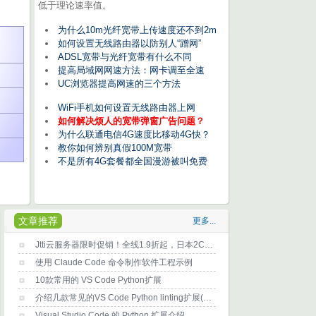
低于理论速率值。
为什么10m光纤宽带上传速度还不到2m
如何设置无线路由器以防别人“蹭网”
ADSL宽带与光纤宽带有什么不同
提高局域网网速方法：网卡调至全速
UC浏览器提高网速的三个方法
WiFi手机如何设置无线路由器上网
如何解决烦人的宽带弹窗广告问题？
为什么联通电信4G速度比移动4G快？
教你如何辨别真假100M宽带
不是所有4G套餐都全国漫游被叫免费
文章推荐
更多...
Jtti云服务器限时促销！全线1.9折起，日本2C2G5M低至$28/6个月，终身循环优惠
使用 Claude Code 命令制作软件工程示例
10款常用的 VS Code Python扩展
介绍几款常见的VS Code Python linting扩展(代码分析工具)
Visual Studio Code 的 Python 扩展介绍