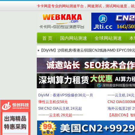
卡卡网是专业的网站测速平台，网速测试，测试网站速度，就来
首 页
国内网站测速
全球网站测速
本
●
【DiyVM】沙田机房/香港云/回国CN2线路/AMD EPYC/39
DiyVM：香港VPS惊爆价36元一月
一一云主机 24元
弹性云主机仅58元
CN2 GIA/1000M
5M CN2 GIA云主机 24元起
海外云低至2折 29
一一一云主机 26元起一一一
【高防CDN】智