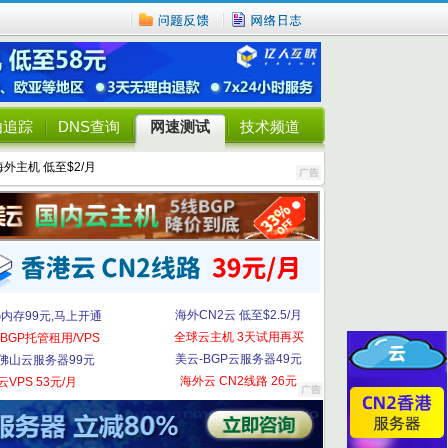
由追踪
DNS查询
网速测试
技术频道
海外主机 低至$2/月
海外CN2云 低至$2.5/月
G内存99元,马上开通
全球云主机 3天试用再买
BGP托管租用/VPS
美云-BGP云服务器49元
佛山云服务器99元
海外云 CN2线路 26元
云VPS 53元/月