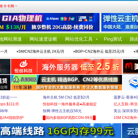
卡卡网 ~
地网站测速
网站速度诊断
网站优化工具
Ping测试
路
元一月
●
5M/CN2海外云主机 24元/月
●
BGP+CN2海外云 低至25元/月
●
 3折起一一
海外主机 5M CN2 低至$2/月
菠萝云-香港4
bps $111/月
恒创科技一海外服务器●高速稳定
亿人互联-津/京
8/年
快网-弹性云主机仅58元
美云-深圳东莞
能JA4指纹防护
█国内多线BGP高防CDN-99元█
10M CN2海外