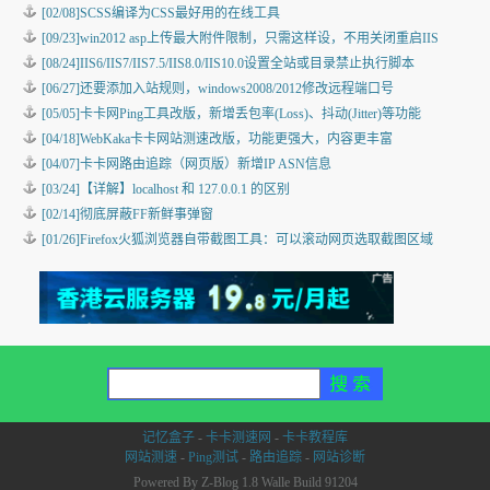
[02/08]
SCSS编译为CSS最好用的在线工具
[09/23]
win2012 asp上传最大附件限制，只需这样设，不用关闭重启IIS
[08/24]
IIS6/IIS7/IIS7.5/IIS8.0/IIS10.0设置全站或目录禁止执行脚本
[06/27]
还要添加入站规则，windows2008/2012修改远程端口号
[05/05]
卡卡网Ping工具改版，新增丢包率(Loss)、抖动(Jitter)等功能
[04/18]
WebKaka卡卡网站测速改版，功能更强大，内容更丰富
[04/07]
卡卡网路由追踪（网页版）新增IP ASN信息
[03/24]
【详解】localhost 和 127.0.0.1 的区别
[02/14]
彻底屏蔽FF新鲜事弹窗
[01/26]
Firefox火狐浏览器自带截图工具：可以滚动网页选取截图区域
记忆盒子
-
卡卡测速网
-
卡卡教程库
网站测速
-
Ping测试
-
路由追踪
-
网站诊断
Powered By Z-Blog 1.8 Walle Build 91204