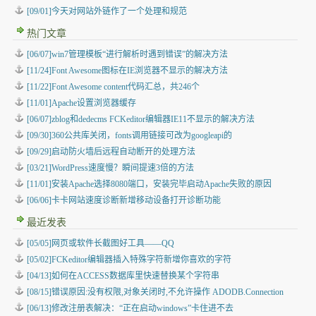
[09/01]今天对网站外链作了一个处理和规范
热门文章
[06/07]win7管理模板“进行解析时遇到错误”的解决方法
[11/24]Font Awesome图标在IE浏览器不显示的解决方法
[11/22]Font Awesome content代码汇总，共246个
[11/01]Apache设置浏览器缓存
[06/07]zblog和dedecms FCKeditor编辑器IE11不显示的解决方法
[09/30]360公共库关闭，fonts调用链接可改为googleapi的
[09/29]启动防火墙后远程自动断开的处理方法
[03/21]WordPress速度慢？瞬间提速3倍的方法
[11/01]安装Apache选择8080端口，安装完毕启动Apache失败的原因
[06/06]卡卡网站速度诊断新增移动设备打开诊断功能
最近发表
[05/05]
网页或软件长截图好工具——QQ
[05/02]
FCKeditor编辑器插入特殊字符新增你喜欢的字符
[04/13]
如何在ACCESS数据库里快速替换某个字符串
[08/15]
错误原因:没有权限,对象关闭时,不允许操作 ADODB.Connection
[06/13]
修改注册表解决：“正在启动windows”卡住进不去