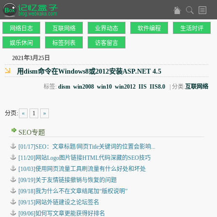
网络日志
互联网络
业界动态
软件编程
生活时评
娱乐休闲
标签列表
访客留言
2021年3月25日
用dism命令在Windows8或2012安装ASP.NET 4.5
标签:
dism
win2008
win10
win2012
IIS
IIS8.0
| 分类:
互联网络
分页:
«
1
»
SEO专题
[01/17]SEO：文章标题/网页Title关键词的位置会影响...
[11/20]网站Logo图片链接HTML代码深藏的SEO技巧
[10/03]使用网页流量工具刷流量有什么好处和坏处
[09/19]关于友情链接撤销与恢复的问题
[09/18]我为什么不在文章结尾加“版权说明”
[09/15]网站外链建设之论坛签名
[09/06]如何写文章更能获得好排名