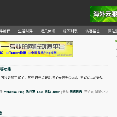
。
件编程
生活时评
娱乐休闲
标签列表
访客留言
网站
r)等功能
内容更加丰富了，其中的亮点是新增了丢包率(Loss)、抖动(Jitter)等功
签:
Webkaka
Ping
丢包率
Loss
抖动
Jitter
| 分类:
网络日志
| 评论:0 | 浏览:
2237
富