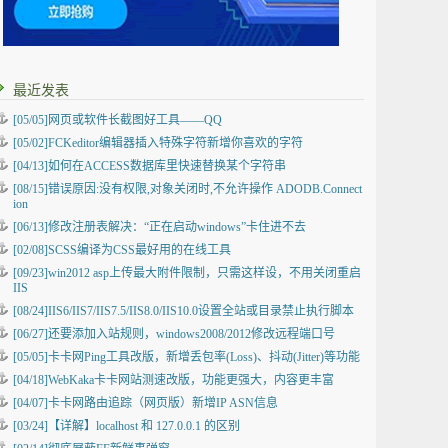
最近发表
[05/05]
网页或软件长截图好工具——QQ
[05/02]
FCKeditor编辑器插入特殊字符新增你喜欢的字符
[04/13]
如何在ACCESS数据库里快速替换某个字符串
[08/15]
错误原因:没有权限,对象关闭时,不允许操作 ADODB.Connect
ion
[06/13]
修改注册表解决：“正在启动windows”卡住进不去
[02/08]
SCSS编译为CSS最好用的在线工具
[09/23]
win2012 asp上传最大附件限制，只需这样设，不用关闭重启
IIS
[08/24]
IIS6/IIS7/IIS7.5/IIS8.0/IIS10.0设置全站或目录禁止执行脚本
[06/27]
还要添加入站规则，windows2008/2012修改远程端口号
[05/05]
卡卡网Ping工具改版，新增丢包率(Loss)、抖动(Jitter)等功能
[04/18]
WebKaka卡卡网站测速改版，功能更强大，内容更丰富
[04/07]
卡卡网路由追踪（网页版）新增IP ASN信息
[03/24]
【详解】localhost 和 127.0.0.1 的区别