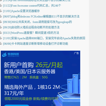
[11/24]Font Awesome图标在IE浏览器不显示的解决方法
[11/22]Font Awesome content代码汇总，共246个
[11/01]Apache设置浏览器缓存
[06/07]zblog和dedecms FCKeditor编辑器IE11不显示的解决方法
[09/30]360公共库关闭，fonts调用链接可改为googleapi的
[09/29]启动防火墙后远程自动断开的处理方法
[03/21]WordPress速度慢？瞬间提速3倍的方法
[11/01]安装Apache选择8080端口，安装完毕启动Apache失败的原因
[06/06]卡卡网站速度诊断新增移动设备打开诊断功能