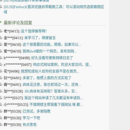
[02/14]
彻底屏蔽FF新鲜事弹窗
[01/26]
Firefox火狐浏览器自带截图工具：可以滚动网页选取截图区
域
最新评论及回复
老*[04/15]:
这个值得推荐啊！
金***[04/11]:
来学习了，顺便留言
爱**[04/10]:
这个很需要的功能，嗯嗯，如果可以...
爱**[04/10]:
我用dw8做的一个网页，发布到网...
b********[04/09]:
好久没看你更新网络日志了
x*********[04/07]:
响应式网站案例，欢迎大家访问，提...
花*[04/06]:
我想知道别人给你的友链不是在首页...
拉**[04/01]:
多谢了，按照上面的方法实现了
薅**[04/01]:
具体没注意，我也就领过一次，还有...
加***[03/28]:
301具体有没用呢？答案众多，实...
5****[03/27]:
我这个网站申请了几次都没有申请到...
小******[03/25]:
不错啊楼主帮我看下我网站 唉 都...
群**[03/20]:
已测试，多谢指教
群**[03/20]:
学习一下吧
群**[03/20]:
有点意思