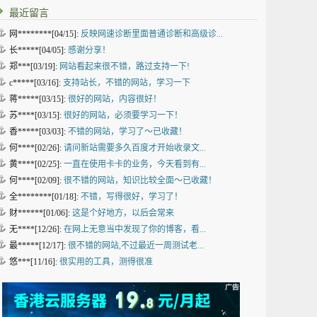
最近留言
网********[04/15]:
反映网速诊断里面普通诊断和高级诊...
长*****[04/05]:
感谢分享！
郑***[03/19]:
网站看起来很不错，路过支持一下!
c*****[03/16]:
支持站长，不错的网站，学习一下
蒋*****[03/15]:
很好的网站，内容很好！
苏****[03/15]:
很好的网站，必须要学习一下！
香*****[03/03]:
不错的网站，学习了～已收藏！
何****[02/26]:
请问新站需要多久百度才开始收录文...
黄****[02/25]:
一直在使用卡卡的业务，今天看到有...
何****[02/09]:
很不错的网站，知识比较全面～已收藏！
全********[01/18]:
不错，写得很好，学习了！
财******[01/06]:
这是个好地方，以后会常来
无****[12/26]:
在网上无意当中发现了你的博客，看...
最*****[12/17]:
很不错的网站,不过最近一周测试老...
悠***[11/16]:
很实用的工具，测得很准